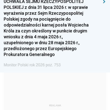
UCHWAŁA SEJMU RZECZYPOSPOLITEJ
1996
1995
1994
POLSKIEJ z dnia 31 lipca 2026 r. w sprawie
1993
1992
1991
wyrażenia przez Sejm Rzeczypospolitej
Polskiej zgody na pociągnięcie do
1990
1989
1988
odpowiedzialności karnej posła Wojciecha
1987
1986
1985
Króla za czyn określony w punkcie drugim
wniosku z dnia 4 maja 2026 r.,
1984
1983
1982
uzupełnionego w dniu 28 maja 2026 r.,
1981
1980
1979
przedłożonego przez Europejskiego
Prokuratora Generalnego
1978
1977
1976
1975
1974
1973
Monitor Polski rok 2026 poz. 753
1972
1971
1970
1969
1968
1967
1966
1965
1964
1963
1962
1961
REKLAMA
1960
1959
1958