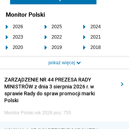
Monitor Polski
2026
2025
2024
2023
2022
2021
2020
2019
2018
2017
2016
2015
pokaż więcej
2014
2013
2012
2011
2010
2009
ZARZĄDZENIE NR 44 PREZESA RADY
MINISTRÓW z dnia 3 sierpnia 2026 r. w
2008
2007
2006
sprawie Rady do spraw promocji marki
2005
2004
2003
Polski
2002
2001
2000
Monitor Polski rok 2026 poz. 755
1999
1998
1997