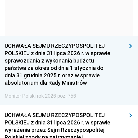
1957
1956
1955
1954
1953
1952
1951
1950
1949
1948
1947
1946
UCHWAŁA SEJMU RZECZYPOSPOLITEJ
1939
1938
1937
POLSKIEJ z dnia 31 lipca 2026 r. w sprawie
sprawozdania z wykonania budżetu
1936
1930
państwa za okres od dnia 1 stycznia do
dnia 31 grudnia 2025 r. oraz w sprawie
absolutorium dla Rady Ministrów
Monitor Polski rok 2026 poz. 756
UCHWAŁA SEJMU RZECZYPOSPOLITEJ
POLSKIEJ z dnia 31 lipca 2026 r. w sprawie
wyrażenia przez Sejm Rzeczypospolitej
Polskiej zgody na zatrzymanie i