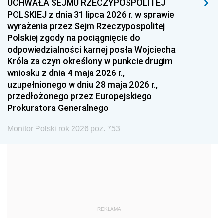
UCHWAŁA SEJMU RZECZYPOSPOLITEJ
1996
1995
1994
POLSKIEJ z dnia 31 lipca 2026 r. w sprawie
1993
1992
1991
wyrażenia przez Sejm Rzeczypospolitej
Polskiej zgody na pociągnięcie do
1990
1989
1988
odpowiedzialności karnej posła Wojciecha
1987
1986
1985
Króla za czyn określony w punkcie drugim
wniosku z dnia 4 maja 2026 r.,
1984
1983
1982
uzupełnionego w dniu 28 maja 2026 r.,
1981
1980
1979
przedłożonego przez Europejskiego
Prokuratora Generalnego
1978
1977
1976
1975
1974
1973
Monitor Polski rok 2026 poz. 753
1972
1971
1970
1969
1968
1967
1966
1965
1964
1963
1962
1961
REKLAMA
1960
1959
1958