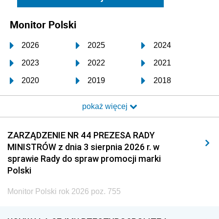
Monitor Polski
2026
2025
2024
2023
2022
2021
2020
2019
2018
2017
2016
2015
pokaż więcej
2014
2013
2012
2011
2010
2009
ZARZĄDZENIE NR 44 PREZESA RADY
MINISTRÓW z dnia 3 sierpnia 2026 r. w
2008
2007
2006
sprawie Rady do spraw promocji marki
2005
2004
2003
Polski
2002
2001
2000
Monitor Polski rok 2026 poz. 755
1999
1998
1997