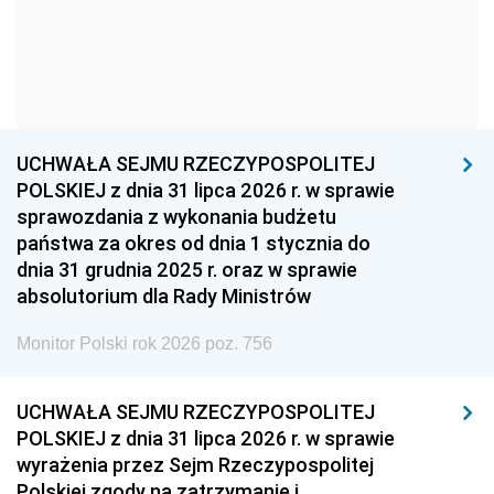
1957
1956
1955
1954
1953
1952
1951
1950
1949
1948
1947
1946
UCHWAŁA SEJMU RZECZYPOSPOLITEJ
1939
1938
1937
POLSKIEJ z dnia 31 lipca 2026 r. w sprawie
sprawozdania z wykonania budżetu
1936
1930
państwa za okres od dnia 1 stycznia do
dnia 31 grudnia 2025 r. oraz w sprawie
absolutorium dla Rady Ministrów
Monitor Polski rok 2026 poz. 756
UCHWAŁA SEJMU RZECZYPOSPOLITEJ
POLSKIEJ z dnia 31 lipca 2026 r. w sprawie
wyrażenia przez Sejm Rzeczypospolitej
Polskiej zgody na zatrzymanie i