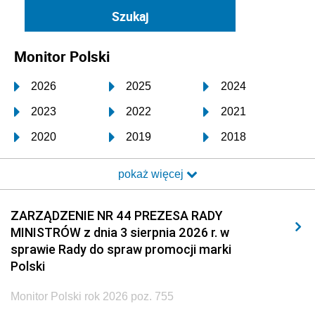
Monitor Polski
2026
2025
2024
2023
2022
2021
2020
2019
2018
2017
2016
2015
pokaż więcej
2014
2013
2012
2011
2010
2009
ZARZĄDZENIE NR 44 PREZESA RADY
MINISTRÓW z dnia 3 sierpnia 2026 r. w
2008
2007
2006
sprawie Rady do spraw promocji marki
2005
2004
2003
Polski
2002
2001
2000
Monitor Polski rok 2026 poz. 755
1999
1998
1997