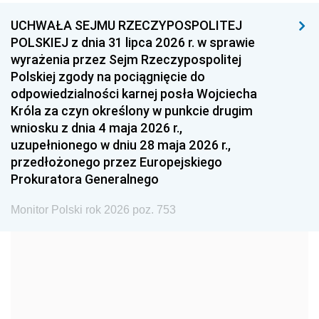
UCHWAŁA SEJMU RZECZYPOSPOLITEJ
1996
1995
1994
POLSKIEJ z dnia 31 lipca 2026 r. w sprawie
1993
1992
1991
wyrażenia przez Sejm Rzeczypospolitej
Polskiej zgody na pociągnięcie do
1990
1989
1988
odpowiedzialności karnej posła Wojciecha
1987
1986
1985
Króla za czyn określony w punkcie drugim
wniosku z dnia 4 maja 2026 r.,
1984
1983
1982
uzupełnionego w dniu 28 maja 2026 r.,
1981
1980
1979
przedłożonego przez Europejskiego
Prokuratora Generalnego
1978
1977
1976
1975
1974
1973
Monitor Polski rok 2026 poz. 753
1972
1971
1970
1969
1968
1967
1966
1965
1964
1963
1962
1961