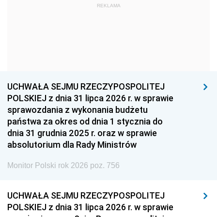
REKLAMA
1960
1959
1958
1957
1956
1955
1954
1953
1952
1951
1950
1949
1948
1947
1946
UCHWAŁA SEJMU RZECZYPOSPOLITEJ
1939
1938
1937
POLSKIEJ z dnia 31 lipca 2026 r. w sprawie
sprawozdania z wykonania budżetu
1936
1930
państwa za okres od dnia 1 stycznia do
dnia 31 grudnia 2025 r. oraz w sprawie
absolutorium dla Rady Ministrów
Monitor Polski rok 2026 poz. 756
UCHWAŁA SEJMU RZECZYPOSPOLITEJ
POLSKIEJ z dnia 31 lipca 2026 r. w sprawie