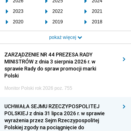
2026
2025
2024
2023
2022
2021
2020
2019
2018
2017
2016
2015
pokaż więcej
2014
2013
2012
2011
2010
2009
ZARZĄDZENIE NR 44 PREZESA RADY
MINISTRÓW z dnia 3 sierpnia 2026 r. w
2008
2007
2006
sprawie Rady do spraw promocji marki
2005
2004
2003
Polski
2002
2001
2000
Monitor Polski rok 2026 poz. 755
1999
1998
1997
UCHWAŁA SEJMU RZECZYPOSPOLITEJ
1996
1995
1994
POLSKIEJ z dnia 31 lipca 2026 r. w sprawie
1993
1992
1991
wyrażenia przez Sejm Rzeczypospolitej
Polskiej zgody na pociągnięcie do
1990
1989
1988