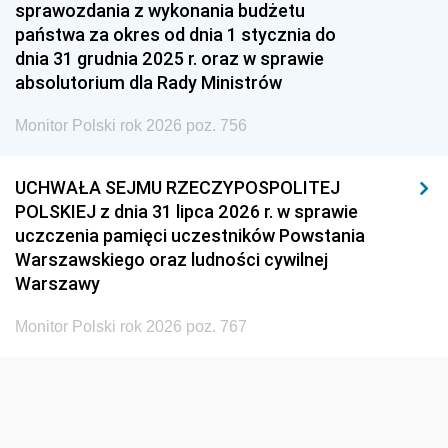
1951
1950
1949
sprawozdania z wykonania budżetu
państwa za okres od dnia 1 stycznia do
1948
1947
1946
dnia 31 grudnia 2025 r. oraz w sprawie
1939
1938
1937
absolutorium dla Rady Ministrów
1936
1930
Monitor Polski rok 2026 poz. 756
UCHWAŁA SEJMU RZECZYPOSPOLITEJ
POLSKIEJ z dnia 31 lipca 2026 r. w sprawie
uczczenia pamięci uczestników Powstania
Warszawskiego oraz ludności cywilnej
Warszawy
Monitor Polski rok 2026 poz. 767