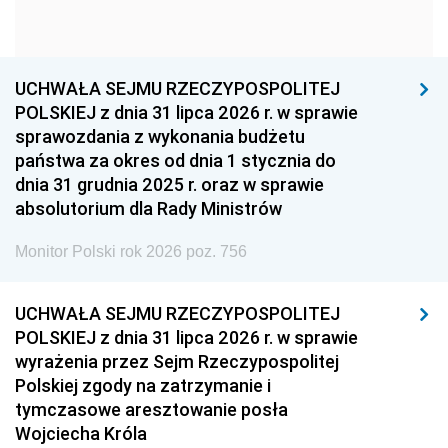
1954
1953
1952
1951
1950
1949
1948
1947
1946
UCHWAŁA SEJMU RZECZYPOSPOLITEJ
1939
1938
1937
POLSKIEJ z dnia 31 lipca 2026 r. w sprawie
sprawozdania z wykonania budżetu
1936
1930
państwa za okres od dnia 1 stycznia do
dnia 31 grudnia 2025 r. oraz w sprawie
absolutorium dla Rady Ministrów
Monitor Polski rok 2026 poz. 756
UCHWAŁA SEJMU RZECZYPOSPOLITEJ
POLSKIEJ z dnia 31 lipca 2026 r. w sprawie
wyrażenia przez Sejm Rzeczypospolitej
Polskiej zgody na zatrzymanie i
tymczasowe aresztowanie posła
Wojciecha Króla