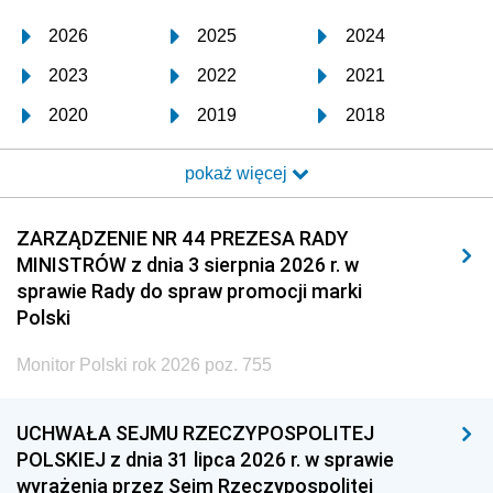
2026
2025
2024
2023
2022
2021
2020
2019
2018
2017
2016
2015
pokaż więcej
2014
2013
2012
2011
2010
2009
ZARZĄDZENIE NR 44 PREZESA RADY
MINISTRÓW z dnia 3 sierpnia 2026 r. w
2008
2007
2006
sprawie Rady do spraw promocji marki
2005
2004
2003
Polski
2002
2001
2000
Monitor Polski rok 2026 poz. 755
1999
1998
1997
UCHWAŁA SEJMU RZECZYPOSPOLITEJ
1996
1995
1994
POLSKIEJ z dnia 31 lipca 2026 r. w sprawie
1993
1992
1991
wyrażenia przez Sejm Rzeczypospolitej