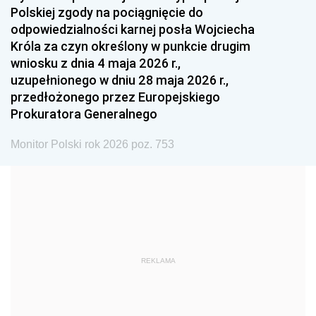
Polskiej zgody na pociągnięcie do
1990
1989
1988
odpowiedzialności karnej posła Wojciecha
1987
1986
1985
Króla za czyn określony w punkcie drugim
wniosku z dnia 4 maja 2026 r.,
1984
1983
1982
uzupełnionego w dniu 28 maja 2026 r.,
1981
1980
1979
przedłożonego przez Europejskiego
Prokuratora Generalnego
1978
1977
1976
1975
1974
1973
Monitor Polski rok 2026 poz. 753
1972
1971
1970
1969
1968
1967
1966
1965
1964
1963
1962
1961
REKLAMA
1960
1959
1958
1957
1956
1955