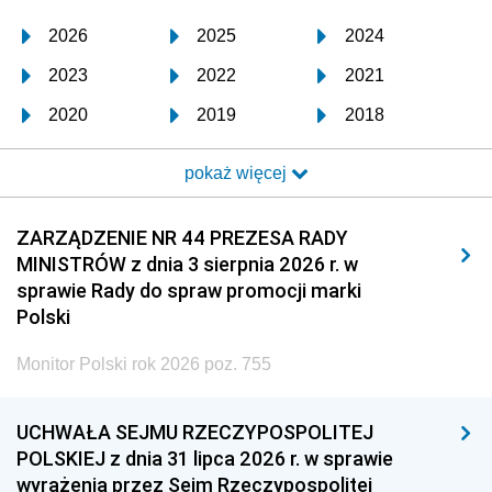
2026
2025
2024
2023
2022
2021
2020
2019
2018
2017
2016
2015
pokaż więcej
2014
2013
2012
2011
2010
2009
ZARZĄDZENIE NR 44 PREZESA RADY
MINISTRÓW z dnia 3 sierpnia 2026 r. w
2008
2007
2006
sprawie Rady do spraw promocji marki
2005
2004
2003
Polski
2002
2001
2000
Monitor Polski rok 2026 poz. 755
1999
1998
1997
UCHWAŁA SEJMU RZECZYPOSPOLITEJ
1996
1995
1994
POLSKIEJ z dnia 31 lipca 2026 r. w sprawie
1993
1992
1991
wyrażenia przez Sejm Rzeczypospolitej