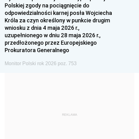
Polskiej zgody na pociągnięcie do
1990
1989
1988
odpowiedzialności karnej posła Wojciecha
1987
1986
1985
Króla za czyn określony w punkcie drugim
wniosku z dnia 4 maja 2026 r.,
1984
1983
1982
uzupełnionego w dniu 28 maja 2026 r.,
1981
1980
1979
przedłożonego przez Europejskiego
Prokuratora Generalnego
1978
1977
1976
1975
1974
1973
Monitor Polski rok 2026 poz. 753
1972
1971
1970
1969
1968
1967
1966
1965
1964
1963
1962
1961
REKLAMA
1960
1959
1958
1957
1956
1955