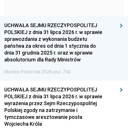
1954
1953
1952
1951
1950
1949
1948
1947
1946
UCHWAŁA SEJMU RZECZYPOSPOLITEJ
1939
1938
1937
POLSKIEJ z dnia 31 lipca 2026 r. w sprawie
sprawozdania z wykonania budżetu
1936
1930
państwa za okres od dnia 1 stycznia do
dnia 31 grudnia 2025 r. oraz w sprawie
absolutorium dla Rady Ministrów
Monitor Polski rok 2026 poz. 756
UCHWAŁA SEJMU RZECZYPOSPOLITEJ
POLSKIEJ z dnia 31 lipca 2026 r. w sprawie
wyrażenia przez Sejm Rzeczypospolitej
Polskiej zgody na zatrzymanie i
tymczasowe aresztowanie posła
Wojciecha Króla