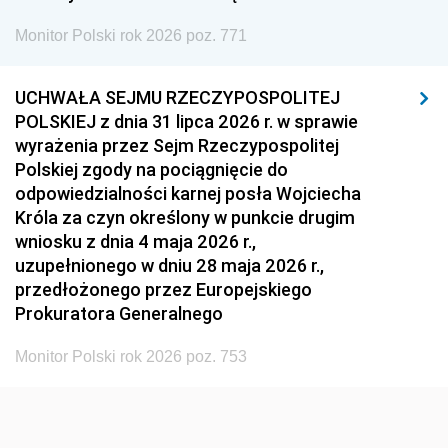
1954
1953
1952
Monitor Polski rok 2026 poz. 771
1951
1950
1949
1948
1947
1946
UCHWAŁA SEJMU RZECZYPOSPOLITEJ
1939
1938
1937
POLSKIEJ z dnia 31 lipca 2026 r. w sprawie
wyrażenia przez Sejm Rzeczypospolitej
1936
1930
Polskiej zgody na pociągnięcie do
odpowiedzialności karnej posła Wojciecha
Króla za czyn określony w punkcie drugim
wniosku z dnia 4 maja 2026 r.,
uzupełnionego w dniu 28 maja 2026 r.,
przedłożonego przez Europejskiego
Prokuratora Generalnego
Monitor Polski rok 2026 poz. 753