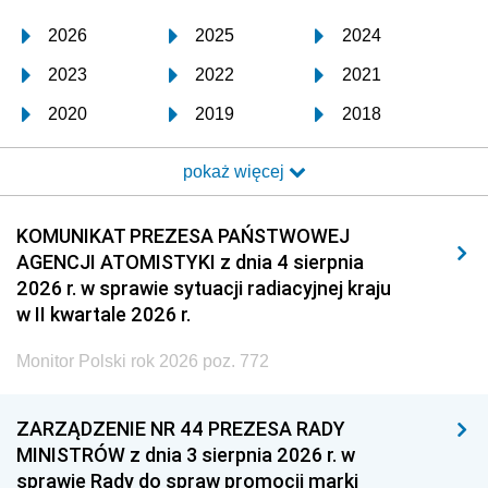
2026
2025
2024
2023
2022
2021
2020
2019
2018
2017
2016
2015
pokaż więcej
2014
2013
2012
2011
2010
2009
KOMUNIKAT PREZESA PAŃSTWOWEJ
AGENCJI ATOMISTYKI z dnia 4 sierpnia
2008
2007
2006
2026 r. w sprawie sytuacji radiacyjnej kraju
2005
2004
2003
w II kwartale 2026 r.
2002
2001
2000
Monitor Polski rok 2026 poz. 772
1999
1998
1997
ZARZĄDZENIE NR 44 PREZESA RADY
1996
1995
1994
MINISTRÓW z dnia 3 sierpnia 2026 r. w
1993
1992
1991
sprawie Rady do spraw promocji marki