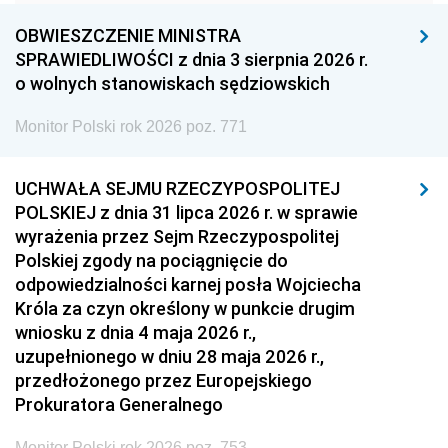
1960
1959
1958
OBWIESZCZENIE MINISTRA
1957
1956
1955
SPRAWIEDLIWOŚCI z dnia 3 sierpnia 2026 r.
o wolnych stanowiskach sędziowskich
1954
1953
1952
Monitor Polski rok 2026 poz. 771
1951
1950
1949
1948
1947
1946
UCHWAŁA SEJMU RZECZYPOSPOLITEJ
1939
1938
1937
POLSKIEJ z dnia 31 lipca 2026 r. w sprawie
wyrażenia przez Sejm Rzeczypospolitej
1936
1930
Polskiej zgody na pociągnięcie do
odpowiedzialności karnej posła Wojciecha
Króla za czyn określony w punkcie drugim
wniosku z dnia 4 maja 2026 r.,
uzupełnionego w dniu 28 maja 2026 r.,
przedłożonego przez Europejskiego
Prokuratora Generalnego
Monitor Polski rok 2026 poz. 753