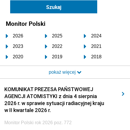
Monitor Polski
2026
2025
2024
2023
2022
2021
2020
2019
2018
2017
2016
2015
pokaż więcej
2014
2013
2012
2011
2010
2009
KOMUNIKAT PREZESA PAŃSTWOWEJ
AGENCJI ATOMISTYKI z dnia 4 sierpnia
2008
2007
2006
2026 r. w sprawie sytuacji radiacyjnej kraju
2005
2004
2003
w II kwartale 2026 r.
2002
2001
2000
Monitor Polski rok 2026 poz. 772
1999
1998
1997