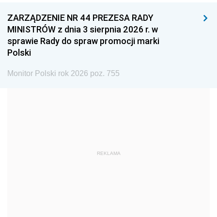
ZARZĄDZENIE NR 44 PREZESA RADY
1996
1995
1994
MINISTRÓW z dnia 3 sierpnia 2026 r. w
1993
1992
1991
sprawie Rady do spraw promocji marki
Polski
1990
1989
1988
1987
1986
1985
Monitor Polski rok 2026 poz. 755
1984
1983
1982
1981
1980
1979
1978
1977
1976
1975
1974
1973
REKLAMA
1972
1971
1970
1969
1968
1967
1966
1965
1964
1963
1962
1961