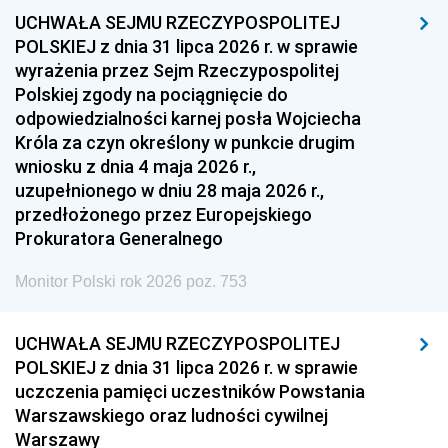
UCHWAŁA SEJMU RZECZYPOSPOLITEJ
1954
1953
1952
POLSKIEJ z dnia 31 lipca 2026 r. w sprawie
1951
1950
1949
wyrażenia przez Sejm Rzeczypospolitej
Polskiej zgody na pociągnięcie do
1948
1947
1946
odpowiedzialności karnej posła Wojciecha
1939
1938
1937
Króla za czyn określony w punkcie drugim
wniosku z dnia 4 maja 2026 r.,
1936
1930
uzupełnionego w dniu 28 maja 2026 r.,
przedłożonego przez Europejskiego
Prokuratora Generalnego
Monitor Polski rok 2026 poz. 753
UCHWAŁA SEJMU RZECZYPOSPOLITEJ
POLSKIEJ z dnia 31 lipca 2026 r. w sprawie
uczczenia pamięci uczestników Powstania
Warszawskiego oraz ludności cywilnej
Warszawy