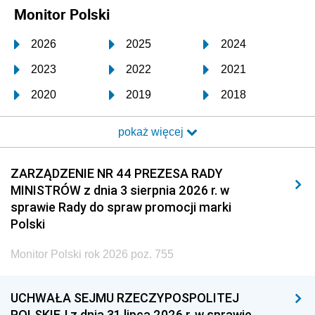
Monitor Polski
2026
2025
2024
2023
2022
2021
2020
2019
2018
2017
2016
2015
pokaż więcej
2014
2013
2012
2011
2010
2009
ZARZĄDZENIE NR 44 PREZESA RADY
MINISTRÓW z dnia 3 sierpnia 2026 r. w
2008
2007
2006
sprawie Rady do spraw promocji marki
2005
2004
2003
Polski
2002
2001
2000
Monitor Polski rok 2026 poz. 755
1999
1998
1997
UCHWAŁA SEJMU RZECZYPOSPOLITEJ
1996
1995
1994
POLSKIEJ z dnia 31 lipca 2026 r. w sprawie