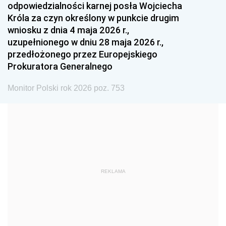
odpowiedzialności karnej posła Wojciecha
1987
1986
1985
Króla za czyn określony w punkcie drugim
wniosku z dnia 4 maja 2026 r.,
1984
1983
1982
uzupełnionego w dniu 28 maja 2026 r.,
1981
1980
1979
przedłożonego przez Europejskiego
Prokuratora Generalnego
1978
1977
1976
1975
1974
1973
Monitor Polski rok 2026 poz. 753
1972
1971
1970
1969
1968
1967
1966
1965
1964
1963
1962
1961
REKLAMA
1960
1959
1958
1957
1956
1955
1954
1953
1952