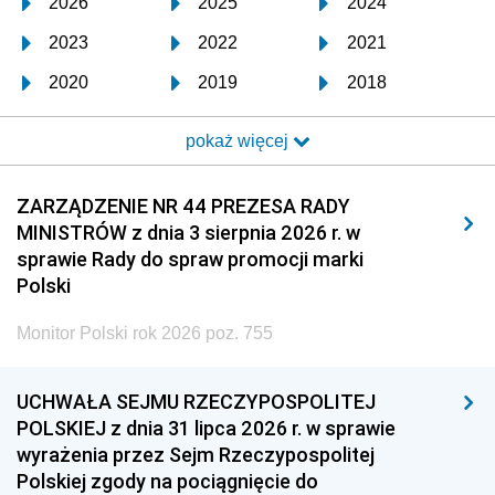
2026
2025
2024
2023
2022
2021
2020
2019
2018
2017
2016
2015
pokaż więcej
2014
2013
2012
2011
2010
2009
ZARZĄDZENIE NR 44 PREZESA RADY
MINISTRÓW z dnia 3 sierpnia 2026 r. w
2008
2007
2006
sprawie Rady do spraw promocji marki
2005
2004
2003
Polski
2002
2001
2000
Monitor Polski rok 2026 poz. 755
1999
1998
1997
UCHWAŁA SEJMU RZECZYPOSPOLITEJ
1996
1995
1994
POLSKIEJ z dnia 31 lipca 2026 r. w sprawie
1993
1992
1991
wyrażenia przez Sejm Rzeczypospolitej
Polskiej zgody na pociągnięcie do
1990
1989
1988