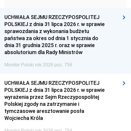
1951
1950
1949
1948
1947
1946
UCHWAŁA SEJMU RZECZYPOSPOLITEJ
1939
1938
1937
POLSKIEJ z dnia 31 lipca 2026 r. w sprawie
sprawozdania z wykonania budżetu
1936
1930
państwa za okres od dnia 1 stycznia do
dnia 31 grudnia 2025 r. oraz w sprawie
absolutorium dla Rady Ministrów
Monitor Polski rok 2026 poz. 756
UCHWAŁA SEJMU RZECZYPOSPOLITEJ
POLSKIEJ z dnia 31 lipca 2026 r. w sprawie
wyrażenia przez Sejm Rzeczypospolitej
Polskiej zgody na zatrzymanie i
tymczasowe aresztowanie posła
Wojciecha Króla
Monitor Polski rok 2026 poz. 754