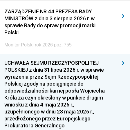
2011
2010
2009
ZARZĄDZENIE NR 44 PREZESA RADY
MINISTRÓW z dnia 3 sierpnia 2026 r. w
2008
2007
2006
sprawie Rady do spraw promocji marki
2005
2004
2003
Polski
2002
2001
2000
Monitor Polski rok 2026 poz. 755
1999
1998
1997
UCHWAŁA SEJMU RZECZYPOSPOLITEJ
1996
1995
1994
POLSKIEJ z dnia 31 lipca 2026 r. w sprawie
1993
1992
1991
wyrażenia przez Sejm Rzeczypospolitej
Polskiej zgody na pociągnięcie do
1990
1989
1988
odpowiedzialności karnej posła Wojciecha
1987
1986
1985
Króla za czyn określony w punkcie drugim
wniosku z dnia 4 maja 2026 r.,
1984
1983
1982
uzupełnionego w dniu 28 maja 2026 r.,
1981
1980
1979
przedłożonego przez Europejskiego
Prokuratora Generalnego
1978
1977
1976