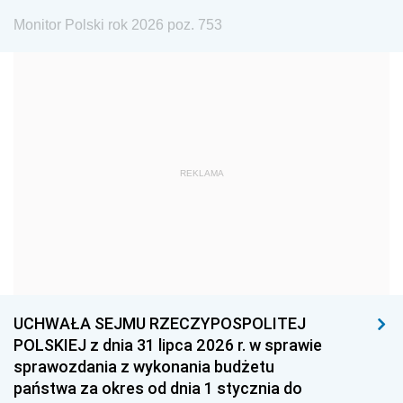
1975
1974
1973
Monitor Polski rok 2026 poz. 753
1972
1971
1970
1969
1968
1967
1966
1965
1964
1963
1962
1961
REKLAMA
1960
1959
1958
1957
1956
1955
1954
1953
1952
1951
1950
1949
1948
1947
1946
UCHWAŁA SEJMU RZECZYPOSPOLITEJ
1939
1938
1937
POLSKIEJ z dnia 31 lipca 2026 r. w sprawie
sprawozdania z wykonania budżetu
1936
1930
państwa za okres od dnia 1 stycznia do