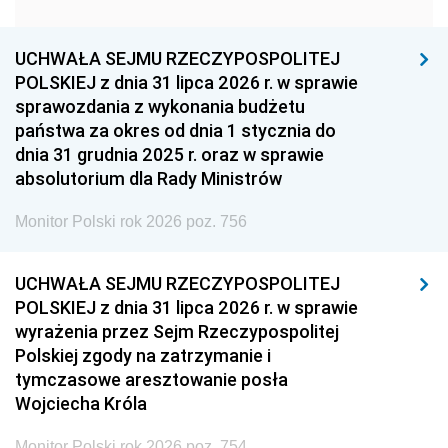
1951
1950
1949
1948
1947
1946
UCHWAŁA SEJMU RZECZYPOSPOLITEJ
1939
1938
1937
POLSKIEJ z dnia 31 lipca 2026 r. w sprawie
sprawozdania z wykonania budżetu
1936
1930
państwa za okres od dnia 1 stycznia do
dnia 31 grudnia 2025 r. oraz w sprawie
absolutorium dla Rady Ministrów
Monitor Polski rok 2026 poz. 756
UCHWAŁA SEJMU RZECZYPOSPOLITEJ
POLSKIEJ z dnia 31 lipca 2026 r. w sprawie
wyrażenia przez Sejm Rzeczypospolitej
Polskiej zgody na zatrzymanie i
tymczasowe aresztowanie posła
Wojciecha Króla
Monitor Polski rok 2026 poz. 754