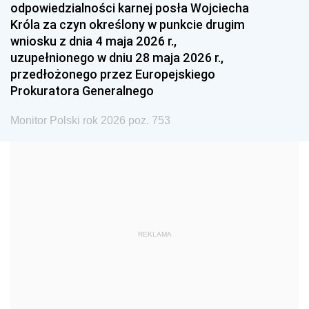
odpowiedzialności karnej posła Wojciecha
1987
1986
1985
Króla za czyn określony w punkcie drugim
wniosku z dnia 4 maja 2026 r.,
1984
1983
1982
uzupełnionego w dniu 28 maja 2026 r.,
1981
1980
1979
przedłożonego przez Europejskiego
Prokuratora Generalnego
1978
1977
1976
1975
1974
1973
Monitor Polski rok 2026 poz. 753
1972
1971
1970
1969
1968
1967
1966
1965
1964
1963
1962
1961
REKLAMA
1960
1959
1958
1957
1956
1955
1954
1953
1952