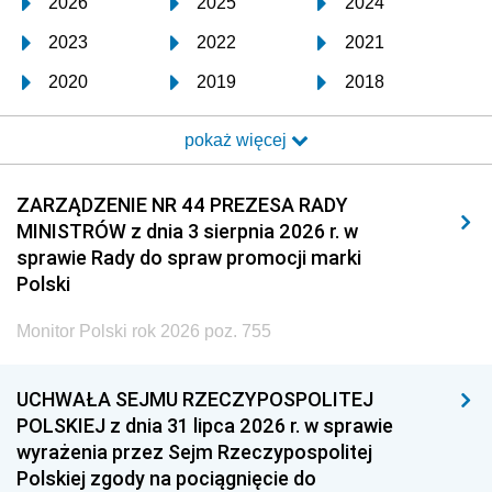
2026
2025
2024
2023
2022
2021
2020
2019
2018
2017
2016
2015
pokaż więcej
2014
2013
2012
2011
2010
2009
ZARZĄDZENIE NR 44 PREZESA RADY
MINISTRÓW z dnia 3 sierpnia 2026 r. w
2008
2007
2006
sprawie Rady do spraw promocji marki
2005
2004
2003
Polski
2002
2001
2000
Monitor Polski rok 2026 poz. 755
1999
1998
1997
UCHWAŁA SEJMU RZECZYPOSPOLITEJ
1996
1995
1994
POLSKIEJ z dnia 31 lipca 2026 r. w sprawie
1993
1992
1991
wyrażenia przez Sejm Rzeczypospolitej
Polskiej zgody na pociągnięcie do
1990
1989
1988