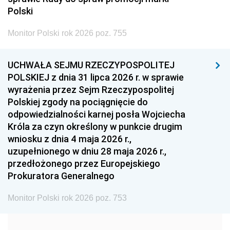
2005
2004
2003
Polski
2002
2001
2000
Monitor Polski rok 2026 poz. 755
1999
1998
1997
UCHWAŁA SEJMU RZECZYPOSPOLITEJ
1996
1995
1994
POLSKIEJ z dnia 31 lipca 2026 r. w sprawie
1993
1992
1991
wyrażenia przez Sejm Rzeczypospolitej
Polskiej zgody na pociągnięcie do
1990
1989
1988
odpowiedzialności karnej posła Wojciecha
1987
1986
1985
Króla za czyn określony w punkcie drugim
wniosku z dnia 4 maja 2026 r.,
1984
1983
1982
uzupełnionego w dniu 28 maja 2026 r.,
1981
1980
1979
przedłożonego przez Europejskiego
Prokuratora Generalnego
1978
1977
1976
1975
1974
1973
Monitor Polski rok 2026 poz. 753
1972
1971
1970