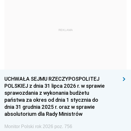
1969
1968
1967
1966
1965
1964
1963
1962
1961
REKLAMA
1960
1959
1958
1957
1956
1955
1954
1953
1952
1951
1950
1949
1948
1947
1946
UCHWAŁA SEJMU RZECZYPOSPOLITEJ
1939
1938
1937
POLSKIEJ z dnia 31 lipca 2026 r. w sprawie
sprawozdania z wykonania budżetu
1936
1930
państwa za okres od dnia 1 stycznia do
dnia 31 grudnia 2025 r. oraz w sprawie
absolutorium dla Rady Ministrów
Monitor Polski rok 2026 poz. 756