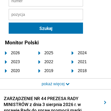
Monitor Polski
2026
2025
2024
2023
2022
2021
2020
2019
2018
2017
2016
2015
pokaż więcej
2014
2013
2012
2011
2010
2009
ZARZĄDZENIE NR 44 PREZESA RADY
MINISTRÓW z dnia 3 sierpnia 2026 r. w
2008
2007
2006
sprawie Rady do spraw promocji marki