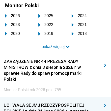
Monitor Polski
2026
2025
2024
2023
2022
2021
2020
2019
2018
2017
2016
2015
pokaż więcej
2014
2013
2012
2011
2010
2009
ZARZĄDZENIE NR 44 PREZESA RADY
MINISTRÓW z dnia 3 sierpnia 2026 r. w
2008
2007
2006
sprawie Rady do spraw promocji marki
2005
2004
2003
Polski
2002
2001
2000
Monitor Polski rok 2026 poz. 755
1999
1998
1997
UCHWAŁA SEJMU RZECZYPOSPOLITEJ
1996
1995
1994