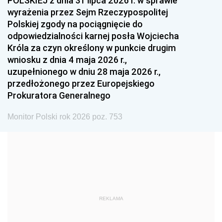
POLSKIEJ z dnia 31 lipca 2026 r. w sprawie
1993
1992
1991
wyrażenia przez Sejm Rzeczypospolitej
Polskiej zgody na pociągnięcie do
1990
1989
1988
odpowiedzialności karnej posła Wojciecha
1987
1986
1985
Króla za czyn określony w punkcie drugim
wniosku z dnia 4 maja 2026 r.,
1984
1983
1982
uzupełnionego w dniu 28 maja 2026 r.,
1981
1980
1979
przedłożonego przez Europejskiego
Prokuratora Generalnego
1978
1977
1976
1975
1974
1973
Monitor Polski rok 2026 poz. 753
1972
1971
1970
1969
1968
1967
1966
1965
1964
1963
1962
1961
REKLAMA
1960
1959
1958
1957
1956
1955