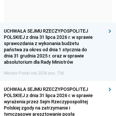
1954
1953
1952
1951
1950
1949
1948
1947
1946
UCHWAŁA SEJMU RZECZYPOSPOLITEJ
1939
1938
1937
POLSKIEJ z dnia 31 lipca 2026 r. w sprawie
sprawozdania z wykonania budżetu
1936
1930
państwa za okres od dnia 1 stycznia do
dnia 31 grudnia 2025 r. oraz w sprawie
absolutorium dla Rady Ministrów
Monitor Polski rok 2026 poz. 756
UCHWAŁA SEJMU RZECZYPOSPOLITEJ
POLSKIEJ z dnia 31 lipca 2026 r. w sprawie
wyrażenia przez Sejm Rzeczypospolitej
Polskiej zgody na zatrzymanie i
tymczasowe aresztowanie posła