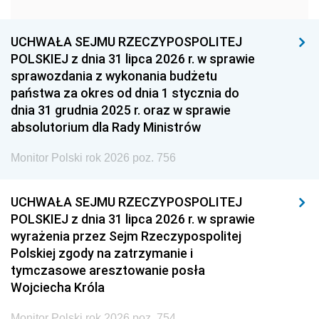
1951
1950
1949
1948
1947
1946
UCHWAŁA SEJMU RZECZYPOSPOLITEJ
1939
1938
1937
POLSKIEJ z dnia 31 lipca 2026 r. w sprawie
sprawozdania z wykonania budżetu
1936
1930
państwa za okres od dnia 1 stycznia do
dnia 31 grudnia 2025 r. oraz w sprawie
absolutorium dla Rady Ministrów
Monitor Polski rok 2026 poz. 756
UCHWAŁA SEJMU RZECZYPOSPOLITEJ
POLSKIEJ z dnia 31 lipca 2026 r. w sprawie
wyrażenia przez Sejm Rzeczypospolitej
Polskiej zgody na zatrzymanie i
tymczasowe aresztowanie posła
Wojciecha Króla
Monitor Polski rok 2026 poz. 754