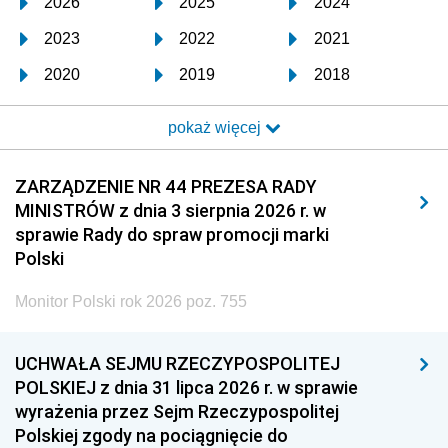
2026
2025
2024
2023
2022
2021
2020
2019
2018
2017
2016
2015
pokaż więcej
2014
2013
2012
2011
2010
2009
ZARZĄDZENIE NR 44 PREZESA RADY
MINISTRÓW z dnia 3 sierpnia 2026 r. w
2008
2007
2006
sprawie Rady do spraw promocji marki
2005
2004
2003
Polski
2002
2001
2000
Monitor Polski rok 2026 poz. 755
1999
1998
1997
UCHWAŁA SEJMU RZECZYPOSPOLITEJ
1996
1995
1994
POLSKIEJ z dnia 31 lipca 2026 r. w sprawie
1993
1992
1991
wyrażenia przez Sejm Rzeczypospolitej
Polskiej zgody na pociągnięcie do
1990
1989
1988