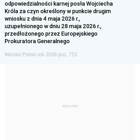
odpowiedzialności karnej posła Wojciecha
1987
1986
1985
Króla za czyn określony w punkcie drugim
wniosku z dnia 4 maja 2026 r.,
1984
1983
1982
uzupełnionego w dniu 28 maja 2026 r.,
1981
1980
1979
przedłożonego przez Europejskiego
Prokuratora Generalnego
1978
1977
1976
1975
1974
1973
Monitor Polski rok 2026 poz. 753
1972
1971
1970
1969
1968
1967
1966
1965
1964
1963
1962
1961
REKLAMA
1960
1959
1958
1957
1956
1955
1954
1953
1952