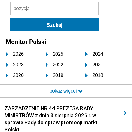
Monitor Polski
2026
2025
2024
2023
2022
2021
2020
2019
2018
2017
2016
2015
pokaż więcej
2014
2013
2012
2011
2010
2009
ZARZĄDZENIE NR 44 PREZESA RADY
MINISTRÓW z dnia 3 sierpnia 2026 r. w
2008
2007
2006
sprawie Rady do spraw promocji marki
2005
2004
2003
Polski