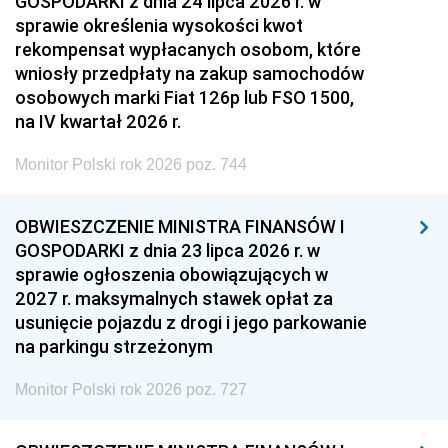
GOSPODARKI z dnia 24 lipca 2026 r. w
sprawie określenia wysokości kwot
rekompensat wypłacanych osobom, które
wniosły przedpłaty na zakup samochodów
osobowych marki Fiat 126p lub FSO 1500,
na IV kwartał 2026 r.
Monitor Polski rok 2026 poz. 744
OBWIESZCZENIE MINISTRA FINANSÓW I
GOSPODARKI z dnia 23 lipca 2026 r. w
sprawie ogłoszenia obowiązujących w
2027 r. maksymalnych stawek opłat za
usunięcie pojazdu z drogi i jego parkowanie
na parkingu strzeżonym
Monitor Polski rok 2026 poz. 727