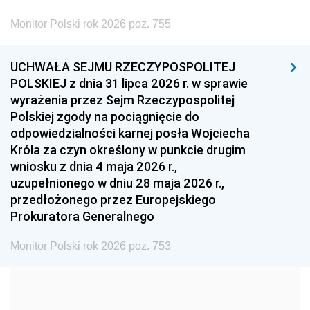
2002
2001
2000
Monitor Polski rok 2026 poz. 755
1999
1998
1997
UCHWAŁA SEJMU RZECZYPOSPOLITEJ
1996
1995
1994
POLSKIEJ z dnia 31 lipca 2026 r. w sprawie
1993
1992
1991
wyrażenia przez Sejm Rzeczypospolitej
Polskiej zgody na pociągnięcie do
1990
1989
1988
odpowiedzialności karnej posła Wojciecha
1987
1986
1985
Króla za czyn określony w punkcie drugim
wniosku z dnia 4 maja 2026 r.,
1984
1983
1982
uzupełnionego w dniu 28 maja 2026 r.,
1981
1980
1979
przedłożonego przez Europejskiego
Prokuratora Generalnego
1978
1977
1976
1975
1974
1973
Monitor Polski rok 2026 poz. 753
1972
1971
1970
1969
1968
1967