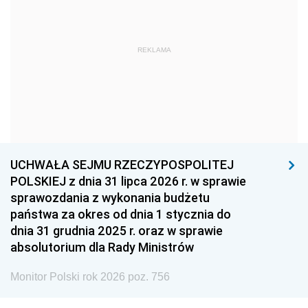
1966
1965
1964
1963
1962
1961
REKLAMA
1960
1959
1958
1957
1956
1955
1954
1953
1952
1951
1950
1949
1948
1947
1946
UCHWAŁA SEJMU RZECZYPOSPOLITEJ
1939
1938
1937
POLSKIEJ z dnia 31 lipca 2026 r. w sprawie
sprawozdania z wykonania budżetu
1936
1930
państwa za okres od dnia 1 stycznia do
dnia 31 grudnia 2025 r. oraz w sprawie
absolutorium dla Rady Ministrów
Monitor Polski rok 2026 poz. 756