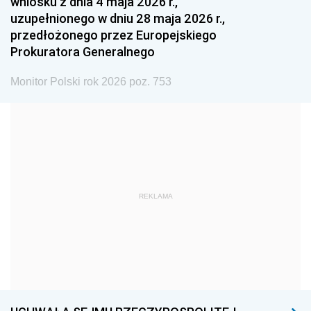
wniosku z dnia 4 maja 2026 r.,
1984
1983
1982
uzupełnionego w dniu 28 maja 2026 r.,
1981
1980
1979
przedłożonego przez Europejskiego
Prokuratora Generalnego
1978
1977
1976
1975
1974
1973
Monitor Polski rok 2026 poz. 753
1972
1971
1970
1969
1968
1967
1966
1965
1964
1963
1962
1961
REKLAMA
1960
1959
1958
1957
1956
1955
1954
1953
1952
1951
1950
1949
1948
1947
1946