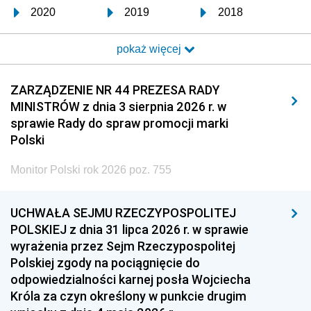
2020
2019
2018
2017
2016
2015
pokaż więcej
2014
2013
2012
2011
2010
2009
ZARZĄDZENIE NR 44 PREZESA RADY
MINISTRÓW z dnia 3 sierpnia 2026 r. w
2008
2007
2006
sprawie Rady do spraw promocji marki
2005
2004
2003
Polski
2002
2001
2000
Monitor Polski rok 2026 poz. 755
1999
1998
1997
UCHWAŁA SEJMU RZECZYPOSPOLITEJ
1996
1995
1994
POLSKIEJ z dnia 31 lipca 2026 r. w sprawie
1993
1992
1991
wyrażenia przez Sejm Rzeczypospolitej
Polskiej zgody na pociągnięcie do
1990
1989
1988
odpowiedzialności karnej posła Wojciecha
1987
1986
1985
Króla za czyn określony w punkcie drugim