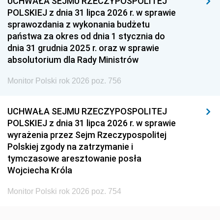
UCHWAŁA SEJMU RZECZYPOSPOLITEJ
1939
1938
1937
POLSKIEJ z dnia 31 lipca 2026 r. w sprawie
sprawozdania z wykonania budżetu
1936
1930
państwa za okres od dnia 1 stycznia do
dnia 31 grudnia 2025 r. oraz w sprawie
absolutorium dla Rady Ministrów
Monitor Polski rok 2026 poz. 756
UCHWAŁA SEJMU RZECZYPOSPOLITEJ
POLSKIEJ z dnia 31 lipca 2026 r. w sprawie
wyrażenia przez Sejm Rzeczypospolitej
Polskiej zgody na zatrzymanie i
tymczasowe aresztowanie posła
Wojciecha Króla
Monitor Polski rok 2026 poz. 754