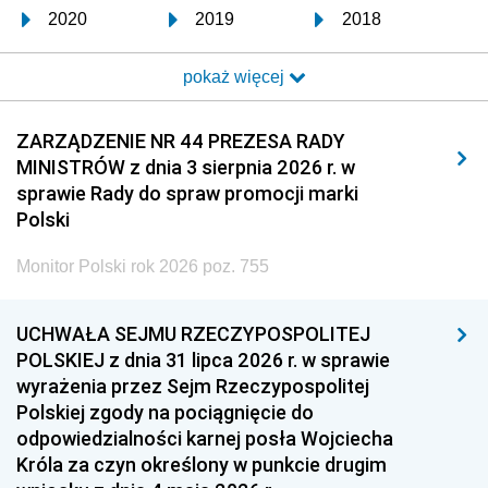
2020
2019
2018
2017
2016
2015
pokaż więcej
2014
2013
2012
2011
2010
2009
ZARZĄDZENIE NR 44 PREZESA RADY
MINISTRÓW z dnia 3 sierpnia 2026 r. w
2008
2007
2006
sprawie Rady do spraw promocji marki
2005
2004
2003
Polski
2002
2001
2000
Monitor Polski rok 2026 poz. 755
1999
1998
1997
UCHWAŁA SEJMU RZECZYPOSPOLITEJ
1996
1995
1994
POLSKIEJ z dnia 31 lipca 2026 r. w sprawie
1993
1992
1991
wyrażenia przez Sejm Rzeczypospolitej
Polskiej zgody na pociągnięcie do
1990
1989
1988
odpowiedzialności karnej posła Wojciecha
1987
1986
1985
Króla za czyn określony w punkcie drugim