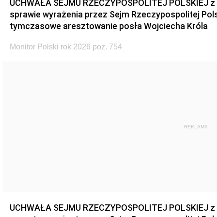
UCHWAŁA SEJMU RZECZYPOSPOLITEJ POLSKIEJ z dnia
sprawie wyrażenia przez Sejm Rzeczypospolitej Pols
tymczasowe aresztowanie posła Wojciecha Króla
Monitor Polski rok 2026 poz. 754
REKLAMA
UCHWAŁA SEJMU RZECZYPOSPOLITEJ POLSKIEJ z dnia