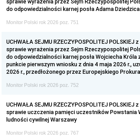
sprawie wyrażenia przez Sejm Rzeczypospolitej Pols
do odpowiedzialności karnej posła Adama Dziedzica
Monitor Polski rok 2026 poz. 751
UCHWAŁA SEJMU RZECZYPOSPOLITEJ POLSKIEJ z dnia
sprawie wyrażenia przez Sejm Rzeczypospolitej Pols
do odpowiedzialności karnej posła Wojciecha Króla 
punkcie pierwszym wniosku z dnia 4 maja 2026 r., u
2026 r., przedłożonego przez Europejskiego Prokur
Monitor Polski rok 2026 poz. 752
UCHWAŁA SEJMU RZECZYPOSPOLITEJ POLSKIEJ z dnia
sprawie uczczenia pamięci uczestników Powstania
ludności cywilnej Warszawy
Monitor Polski rok 2026 poz. 767