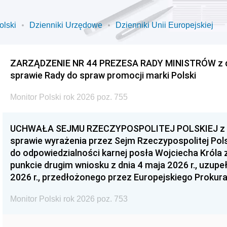
olski
Dzienniki Urzędowe
Dzienniki Unii Europejskiej
ZARZĄDZENIE NR 44 PREZESA RADY MINISTRÓW z dnia
sprawie Rady do spraw promocji marki Polski
Monitor Polski rok 2026 poz. 755
UCHWAŁA SEJMU RZECZYPOSPOLITEJ POLSKIEJ z dnia
sprawie wyrażenia przez Sejm Rzeczypospolitej Pols
do odpowiedzialności karnej posła Wojciecha Króla 
punkcie drugim wniosku z dnia 4 maja 2026 r., uzupe
2026 r., przedłożonego przez Europejskiego Prokur
Monitor Polski rok 2026 poz. 753