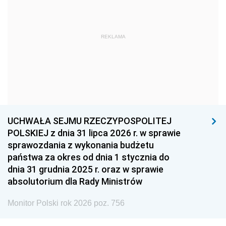
1966
1965
1964
1963
1962
1961
REKLAMA
1960
1959
1958
1957
1956
1955
1954
1953
1952
1951
1950
1949
1948
1947
1946
UCHWAŁA SEJMU RZECZYPOSPOLITEJ
1939
1938
1937
POLSKIEJ z dnia 31 lipca 2026 r. w sprawie
sprawozdania z wykonania budżetu
1936
1930
państwa za okres od dnia 1 stycznia do
dnia 31 grudnia 2025 r. oraz w sprawie
absolutorium dla Rady Ministrów
Monitor Polski rok 2026 poz. 756