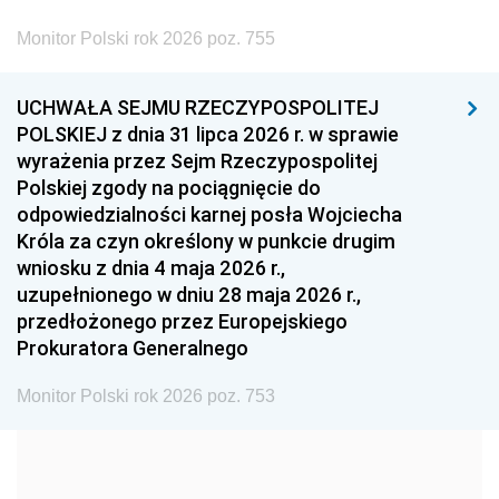
2002
2001
2000
Monitor Polski rok 2026 poz. 755
1999
1998
1997
UCHWAŁA SEJMU RZECZYPOSPOLITEJ
1996
1995
1994
POLSKIEJ z dnia 31 lipca 2026 r. w sprawie
1993
1992
1991
wyrażenia przez Sejm Rzeczypospolitej
Polskiej zgody na pociągnięcie do
1990
1989
1988
odpowiedzialności karnej posła Wojciecha
1987
1986
1985
Króla za czyn określony w punkcie drugim
wniosku z dnia 4 maja 2026 r.,
1984
1983
1982
uzupełnionego w dniu 28 maja 2026 r.,
1981
1980
1979
przedłożonego przez Europejskiego
Prokuratora Generalnego
1978
1977
1976
1975
1974
1973
Monitor Polski rok 2026 poz. 753
1972
1971
1970
1969
1968
1967