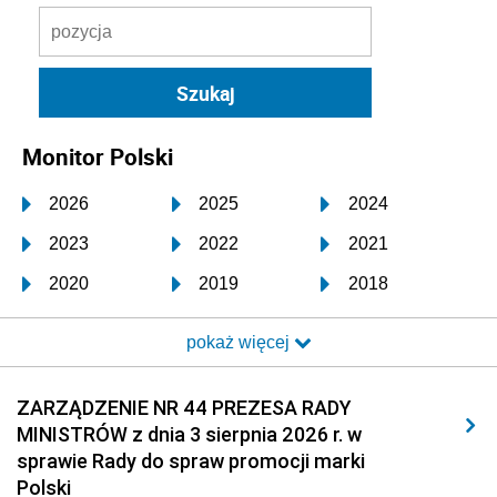
Monitor Polski
2026
2025
2024
2023
2022
2021
2020
2019
2018
2017
2016
2015
pokaż więcej
2014
2013
2012
2011
2010
2009
ZARZĄDZENIE NR 44 PREZESA RADY
MINISTRÓW z dnia 3 sierpnia 2026 r. w
2008
2007
2006
sprawie Rady do spraw promocji marki
2005
2004
2003
Polski