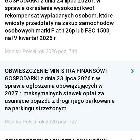
GOSPODARKI z dnia 24 lipca 2026 r. w
sprawie określenia wysokości kwot
rekompensat wypłacanych osobom, które
wniosły przedpłaty na zakup samochodów
osobowych marki Fiat 126p lub FSO 1500,
na IV kwartał 2026 r.
Monitor Polski rok 2026 poz. 744
OBWIESZCZENIE MINISTRA FINANSÓW I
GOSPODARKI z dnia 23 lipca 2026 r. w
sprawie ogłoszenia obowiązujących w
2027 r. maksymalnych stawek opłat za
usunięcie pojazdu z drogi i jego parkowanie
na parkingu strzeżonym
Monitor Polski rok 2026 poz. 727