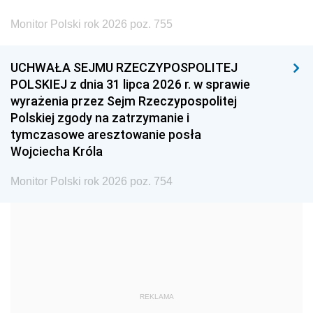
2002
2001
2000
Monitor Polski rok 2026 poz. 755
1999
1998
1997
UCHWAŁA SEJMU RZECZYPOSPOLITEJ
1996
1995
1994
POLSKIEJ z dnia 31 lipca 2026 r. w sprawie
1993
1992
1991
wyrażenia przez Sejm Rzeczypospolitej
Polskiej zgody na zatrzymanie i
1990
1989
1988
tymczasowe aresztowanie posła
1987
1986
1985
Wojciecha Króla
1984
1983
1982
Monitor Polski rok 2026 poz. 754
1981
1980
1979
1978
1977
1976
1975
1974
1973
1972
1971
1970
1969
1968
1967
REKLAMA