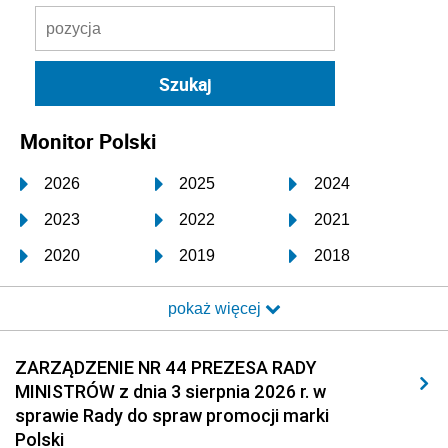
Monitor Polski
2026
2025
2024
2023
2022
2021
2020
2019
2018
2017
2016
2015
pokaż więcej
2014
2013
2012
2011
2010
2009
ZARZĄDZENIE NR 44 PREZESA RADY
MINISTRÓW z dnia 3 sierpnia 2026 r. w
2008
2007
2006
sprawie Rady do spraw promocji marki
2005
2004
2003
Polski