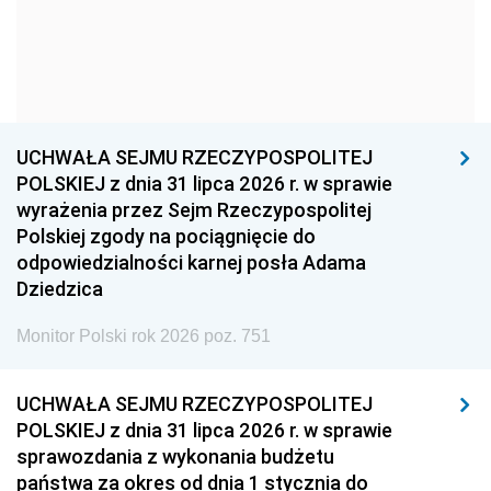
1966
1965
1964
1963
1962
1961
1960
1959
1958
1957
1956
1955
UCHWAŁA SEJMU RZECZYPOSPOLITEJ
1954
1953
1952
POLSKIEJ z dnia 31 lipca 2026 r. w sprawie
1951
1950
1949
wyrażenia przez Sejm Rzeczypospolitej
Polskiej zgody na pociągnięcie do
1948
1947
1946
odpowiedzialności karnej posła Adama
1939
1938
1937
Dziedzica
1936
1930
Monitor Polski rok 2026 poz. 751
UCHWAŁA SEJMU RZECZYPOSPOLITEJ
POLSKIEJ z dnia 31 lipca 2026 r. w sprawie
sprawozdania z wykonania budżetu
państwa za okres od dnia 1 stycznia do