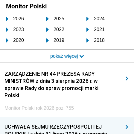
Monitor Polski
2026
2025
2024
2023
2022
2021
2020
2019
2018
2017
2016
2015
pokaż więcej
2014
2013
2012
2011
2010
2009
ZARZĄDZENIE NR 44 PREZESA RADY
MINISTRÓW z dnia 3 sierpnia 2026 r. w
2008
2007
2006
sprawie Rady do spraw promocji marki
2005
2004
2003
Polski
2002
2001
2000
Monitor Polski rok 2026 poz. 755
1999
1998
1997
UCHWAŁA SEJMU RZECZYPOSPOLITEJ
1996
1995
1994
POLSKIEJ z dnia 31 lipca 2026 r. w sprawie