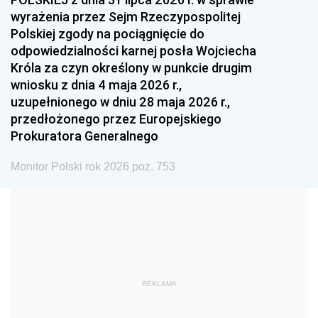
1993
1992
1991
wyrażenia przez Sejm Rzeczypospolitej
Polskiej zgody na pociągnięcie do
1990
1989
1988
odpowiedzialności karnej posła Wojciecha
1987
1986
1985
Króla za czyn określony w punkcie drugim
wniosku z dnia 4 maja 2026 r.,
1984
1983
1982
uzupełnionego w dniu 28 maja 2026 r.,
1981
1980
1979
przedłożonego przez Europejskiego
Prokuratora Generalnego
1978
1977
1976
1975
1974
1973
Monitor Polski rok 2026 poz. 753
1972
1971
1970
1969
1968
1967
1966
1965
1964
1963
1962
1961
REKLAMA
1960
1959
1958
1957
1956
1955