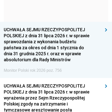
1954
1953
1952
1951
1950
1949
1948
1947
1946
UCHWAŁA SEJMU RZECZYPOSPOLITEJ
1939
1938
1937
POLSKIEJ z dnia 31 lipca 2026 r. w sprawie
sprawozdania z wykonania budżetu
1936
1930
państwa za okres od dnia 1 stycznia do
dnia 31 grudnia 2025 r. oraz w sprawie
absolutorium dla Rady Ministrów
Monitor Polski rok 2026 poz. 756
UCHWAŁA SEJMU RZECZYPOSPOLITEJ
POLSKIEJ z dnia 31 lipca 2026 r. w sprawie
wyrażenia przez Sejm Rzeczypospolitej
Polskiej zgody na zatrzymanie i
tymczasowe aresztowanie posła