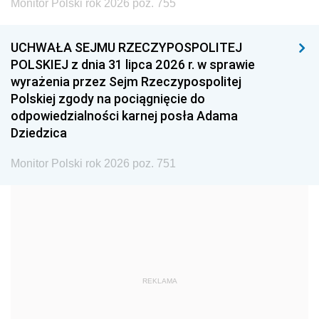
Monitor Polski rok 2026 poz. 755
1999
1998
1997
UCHWAŁA SEJMU RZECZYPOSPOLITEJ
1996
1995
1994
POLSKIEJ z dnia 31 lipca 2026 r. w sprawie
1993
1992
1991
wyrażenia przez Sejm Rzeczypospolitej
Polskiej zgody na pociągnięcie do
1990
1989
1988
odpowiedzialności karnej posła Adama
1987
1986
1985
Dziedzica
1984
1983
1982
Monitor Polski rok 2026 poz. 751
1981
1980
1979
1978
1977
1976
1975
1974
1973
1972
1971
1970
1969
1968
1967
REKLAMA
1966
1965
1964