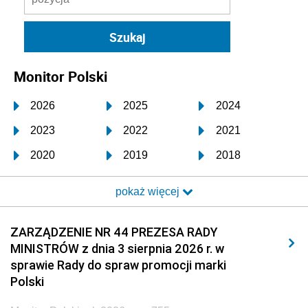
Monitor Polski
2026
2025
2024
2023
2022
2021
2020
2019
2018
2017
2016
2015
pokaż więcej
2014
2013
2012
2011
2010
2009
ZARZĄDZENIE NR 44 PREZESA RADY
MINISTRÓW z dnia 3 sierpnia 2026 r. w
2008
2007
2006
sprawie Rady do spraw promocji marki
2005
2004
2003
Polski
2002
2001
2000