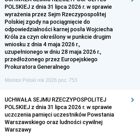
1954
1953
1952
POLSKIEJ z dnia 31 lipca 2026 r. w sprawie
1951
1950
1949
wyrażenia przez Sejm Rzeczypospolitej
Polskiej zgody na pociągnięcie do
1948
1947
1946
odpowiedzialności karnej posła Wojciecha
1939
1938
1937
Króla za czyn określony w punkcie drugim
wniosku z dnia 4 maja 2026 r.,
1936
1930
uzupełnionego w dniu 28 maja 2026 r.,
przedłożonego przez Europejskiego
Prokuratora Generalnego
Monitor Polski rok 2026 poz. 753
UCHWAŁA SEJMU RZECZYPOSPOLITEJ
POLSKIEJ z dnia 31 lipca 2026 r. w sprawie
uczczenia pamięci uczestników Powstania
Warszawskiego oraz ludności cywilnej
Warszawy