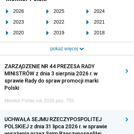
2026
2025
2024
2023
2022
2021
2020
2019
2018
2017
2016
2015
pokaż więcej
2014
2013
2012
2011
2010
2009
ZARZĄDZENIE NR 44 PREZESA RADY
MINISTRÓW z dnia 3 sierpnia 2026 r. w
2008
2007
2006
sprawie Rady do spraw promocji marki
2005
2004
2003
Polski
2002
2001
2000
Monitor Polski rok 2026 poz. 755
1999
1998
1997
UCHWAŁA SEJMU RZECZYPOSPOLITEJ
1996
1995
1994
POLSKIEJ z dnia 31 lipca 2026 r. w sprawie
1993
1992
1991
wyrażenia przez Sejm Rzeczypospolitej