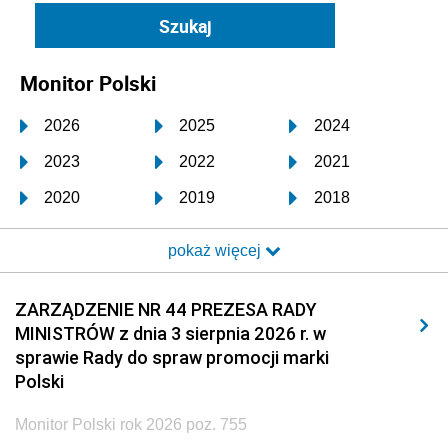
Monitor Polski
2026
2025
2024
2023
2022
2021
2020
2019
2018
2017
2016
2015
pokaż więcej
2014
2013
2012
2011
2010
2009
ZARZĄDZENIE NR 44 PREZESA RADY
MINISTRÓW z dnia 3 sierpnia 2026 r. w
2008
2007
2006
sprawie Rady do spraw promocji marki
2005
2004
2003
Polski
2002
2001
2000
Monitor Polski rok 2026 poz. 755