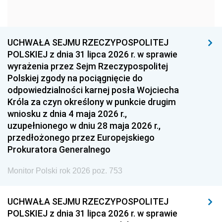
1960
1959
1958
1957
1956
1955
UCHWAŁA SEJMU RZECZYPOSPOLITEJ
1954
1953
1952
POLSKIEJ z dnia 31 lipca 2026 r. w sprawie
1951
1950
1949
wyrażenia przez Sejm Rzeczypospolitej
Polskiej zgody na pociągnięcie do
1948
1947
1946
odpowiedzialności karnej posła Wojciecha
1939
1938
1937
Króla za czyn określony w punkcie drugim
wniosku z dnia 4 maja 2026 r.,
1936
1930
uzupełnionego w dniu 28 maja 2026 r.,
przedłożonego przez Europejskiego
Prokuratora Generalnego
Monitor Polski rok 2026 poz. 753
UCHWAŁA SEJMU RZECZYPOSPOLITEJ
POLSKIEJ z dnia 31 lipca 2026 r. w sprawie