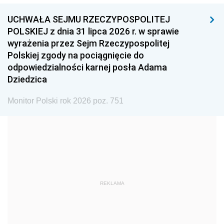
1999
1998
1997
UCHWAŁA SEJMU RZECZYPOSPOLITEJ
1996
1995
1994
POLSKIEJ z dnia 31 lipca 2026 r. w sprawie
1993
1992
1991
wyrażenia przez Sejm Rzeczypospolitej
Polskiej zgody na pociągnięcie do
1990
1989
1988
odpowiedzialności karnej posła Adama
1987
1986
1985
Dziedzica
1984
1983
1982
Monitor Polski rok 2026 poz. 751
1981
1980
1979
1978
1977
1976
1975
1974
1973
1972
1971
1970
1969
1968
1967
REKLAMA
1966
1965
1964
1963
1962
1961