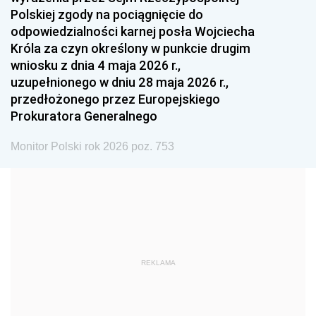
Polskiej zgody na pociągnięcie do
1990
1989
1988
odpowiedzialności karnej posła Wojciecha
1987
1986
1985
Króla za czyn określony w punkcie drugim
wniosku z dnia 4 maja 2026 r.,
1984
1983
1982
uzupełnionego w dniu 28 maja 2026 r.,
1981
1980
1979
przedłożonego przez Europejskiego
Prokuratora Generalnego
1978
1977
1976
1975
1974
1973
Monitor Polski rok 2026 poz. 753
1972
1971
1970
1969
1968
1967
1966
1965
1964
1963
1962
1961
REKLAMA
1960
1959
1958
1957
1956
1955