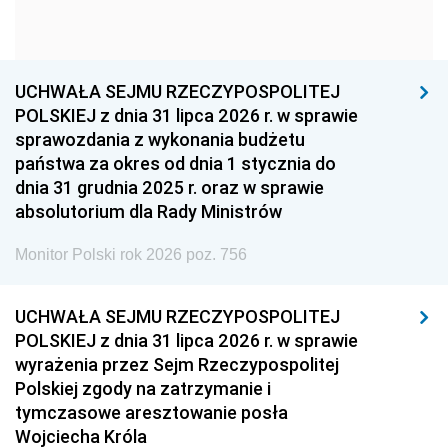
1954
1953
1952
1951
1950
1949
1948
1947
1946
UCHWAŁA SEJMU RZECZYPOSPOLITEJ
1939
1938
1937
POLSKIEJ z dnia 31 lipca 2026 r. w sprawie
sprawozdania z wykonania budżetu
1936
1930
państwa za okres od dnia 1 stycznia do
dnia 31 grudnia 2025 r. oraz w sprawie
absolutorium dla Rady Ministrów
Monitor Polski rok 2026 poz. 756
UCHWAŁA SEJMU RZECZYPOSPOLITEJ
POLSKIEJ z dnia 31 lipca 2026 r. w sprawie
wyrażenia przez Sejm Rzeczypospolitej
Polskiej zgody na zatrzymanie i
tymczasowe aresztowanie posła
Wojciecha Króla