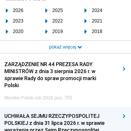
2026
2025
2024
2023
2022
2021
2020
2019
2018
2017
2016
2015
pokaż więcej
2014
2013
2012
2011
2010
2009
ZARZĄDZENIE NR 44 PREZESA RADY
MINISTRÓW z dnia 3 sierpnia 2026 r. w
2008
2007
2006
sprawie Rady do spraw promocji marki
2005
2004
2003
Polski
2002
2001
2000
Monitor Polski rok 2026 poz. 755
1999
1998
1997
UCHWAŁA SEJMU RZECZYPOSPOLITEJ
1996
1995
1994
POLSKIEJ z dnia 31 lipca 2026 r. w sprawie
1993
1992
1991
wyrażenia przez Sejm Rzeczypospolitej