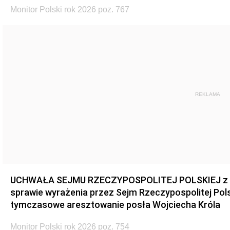
Monitor Polski rok 2026 poz. 767
REKLAMA
UCHWAŁA SEJMU RZECZYPOSPOLITEJ POLSKIEJ z dnia
sprawie wyrażenia przez Sejm Rzeczypospolitej Pols
tymczasowe aresztowanie posła Wojciecha Króla
Monitor Polski rok 2026 poz. 754