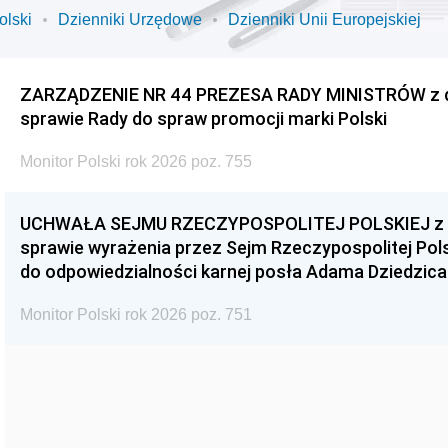
olski
Dzienniki Urzędowe
Dzienniki Unii Europejskiej
ZARZĄDZENIE NR 44 PREZESA RADY MINISTRÓW z dnia
sprawie Rady do spraw promocji marki Polski
Monitor Polski rok 2026 poz. 755
UCHWAŁA SEJMU RZECZYPOSPOLITEJ POLSKIEJ z dnia
sprawie wyrażenia przez Sejm Rzeczypospolitej Pols
do odpowiedzialności karnej posła Adama Dziedzica
Monitor Polski rok 2026 poz. 751