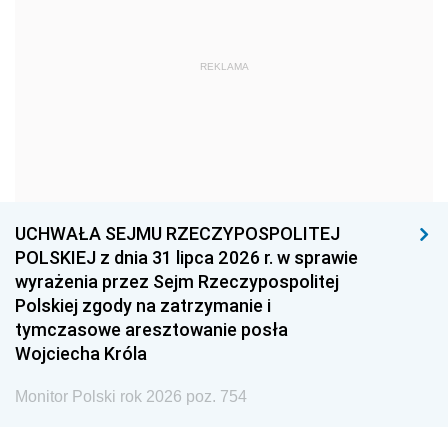
1972
1971
1970
1969
1968
1967
REKLAMA
1966
1965
1964
1963
1962
1961
1960
1959
1958
1957
1956
1955
UCHWAŁA SEJMU RZECZYPOSPOLITEJ
1954
1953
1952
POLSKIEJ z dnia 31 lipca 2026 r. w sprawie
1951
1950
1949
wyrażenia przez Sejm Rzeczypospolitej
Polskiej zgody na zatrzymanie i
1948
1947
1946
tymczasowe aresztowanie posła
1939
1938
1937
Wojciecha Króla
1936
1930
Monitor Polski rok 2026 poz. 754