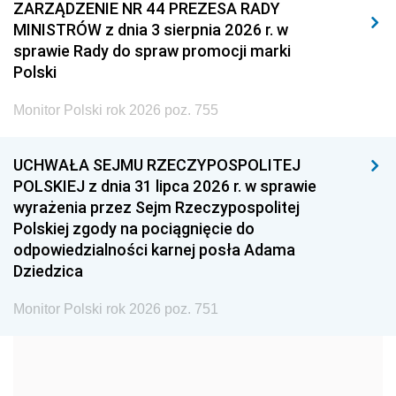
2011
2010
2009
ZARZĄDZENIE NR 44 PREZESA RADY
MINISTRÓW z dnia 3 sierpnia 2026 r. w
2008
2007
2006
sprawie Rady do spraw promocji marki
2005
2004
2003
Polski
2002
2001
2000
Monitor Polski rok 2026 poz. 755
1999
1998
1997
UCHWAŁA SEJMU RZECZYPOSPOLITEJ
1996
1995
1994
POLSKIEJ z dnia 31 lipca 2026 r. w sprawie
1993
1992
1991
wyrażenia przez Sejm Rzeczypospolitej
Polskiej zgody na pociągnięcie do
1990
1989
1988
odpowiedzialności karnej posła Adama
1987
1986
1985
Dziedzica
1984
1983
1982
Monitor Polski rok 2026 poz. 751
1981
1980
1979
1978
1977
1976
1975
1974
1973