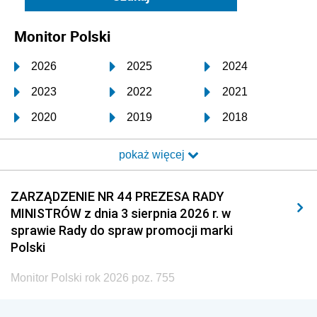
Monitor Polski
2026
2025
2024
2023
2022
2021
2020
2019
2018
2017
2016
2015
pokaż więcej
2014
2013
2012
2011
2010
2009
ZARZĄDZENIE NR 44 PREZESA RADY
MINISTRÓW z dnia 3 sierpnia 2026 r. w
2008
2007
2006
sprawie Rady do spraw promocji marki
2005
2004
2003
Polski
2002
2001
2000
Monitor Polski rok 2026 poz. 755
1999
1998
1997