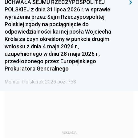
UCHWAŁA SEJMU RZECZYPOSPOLITEJ
1996
1995
1994
POLSKIEJ z dnia 31 lipca 2026 r. w sprawie
1993
1992
1991
wyrażenia przez Sejm Rzeczypospolitej
Polskiej zgody na pociągnięcie do
1990
1989
1988
odpowiedzialności karnej posła Wojciecha
1987
1986
1985
Króla za czyn określony w punkcie drugim
wniosku z dnia 4 maja 2026 r.,
1984
1983
1982
uzupełnionego w dniu 28 maja 2026 r.,
1981
1980
1979
przedłożonego przez Europejskiego
Prokuratora Generalnego
1978
1977
1976
1975
1974
1973
Monitor Polski rok 2026 poz. 753
1972
1971
1970
1969
1968
1967
1966
1965
1964
1963
1962
1961
REKLAMA
1960
1959
1958