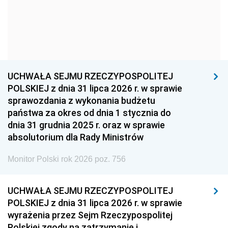
1957
1956
1955
1954
1953
1952
1951
1950
1949
1948
1947
1946
UCHWAŁA SEJMU RZECZYPOSPOLITEJ
1939
1938
1937
POLSKIEJ z dnia 31 lipca 2026 r. w sprawie
sprawozdania z wykonania budżetu
1936
1930
państwa za okres od dnia 1 stycznia do
dnia 31 grudnia 2025 r. oraz w sprawie
absolutorium dla Rady Ministrów
Monitor Polski rok 2026 poz. 756
UCHWAŁA SEJMU RZECZYPOSPOLITEJ
POLSKIEJ z dnia 31 lipca 2026 r. w sprawie
wyrażenia przez Sejm Rzeczypospolitej
Polskiej zgody na zatrzymanie i