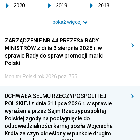
2020
2019
2018
2017
2016
2015
pokaż więcej
2014
2013
2012
2011
2010
2009
ZARZĄDZENIE NR 44 PREZESA RADY
MINISTRÓW z dnia 3 sierpnia 2026 r. w
2008
2007
2006
sprawie Rady do spraw promocji marki
2005
2004
2003
Polski
2002
2001
2000
Monitor Polski rok 2026 poz. 755
1999
1998
1997
UCHWAŁA SEJMU RZECZYPOSPOLITEJ
1996
1995
1994
POLSKIEJ z dnia 31 lipca 2026 r. w sprawie
1993
1992
1991
wyrażenia przez Sejm Rzeczypospolitej
Polskiej zgody na pociągnięcie do
1990
1989
1988
odpowiedzialności karnej posła Wojciecha
1987
1986
1985
Króla za czyn określony w punkcie drugim