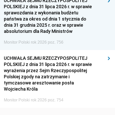
UCHWAŁA SEJMU RZECZYPOSPOLITEJ
1939
1938
1937
POLSKIEJ z dnia 31 lipca 2026 r. w sprawie
sprawozdania z wykonania budżetu
1936
1930
państwa za okres od dnia 1 stycznia do
dnia 31 grudnia 2025 r. oraz w sprawie
absolutorium dla Rady Ministrów
Monitor Polski rok 2026 poz. 756
UCHWAŁA SEJMU RZECZYPOSPOLITEJ
POLSKIEJ z dnia 31 lipca 2026 r. w sprawie
wyrażenia przez Sejm Rzeczypospolitej
Polskiej zgody na zatrzymanie i
tymczasowe aresztowanie posła
Wojciecha Króla
Monitor Polski rok 2026 poz. 754