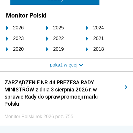
Monitor Polski
2026
2025
2024
2023
2022
2021
2020
2019
2018
2017
2016
2015
pokaż więcej
2014
2013
2012
2011
2010
2009
ZARZĄDZENIE NR 44 PREZESA RADY
MINISTRÓW z dnia 3 sierpnia 2026 r. w
2008
2007
2006
sprawie Rady do spraw promocji marki
2005
2004
2003
Polski
2002
2001
2000
Monitor Polski rok 2026 poz. 755
1999
1998
1997