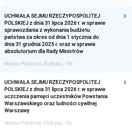
1957
1956
1955
UCHWAŁA SEJMU RZECZYPOSPOLITEJ
1954
1953
1952
POLSKIEJ z dnia 31 lipca 2026 r. w sprawie
1951
1950
1949
sprawozdania z wykonania budżetu
państwa za okres od dnia 1 stycznia do
1948
1947
1946
dnia 31 grudnia 2025 r. oraz w sprawie
1939
1938
1937
absolutorium dla Rady Ministrów
1936
1930
Monitor Polski rok 2026 poz. 756
UCHWAŁA SEJMU RZECZYPOSPOLITEJ
POLSKIEJ z dnia 31 lipca 2026 r. w sprawie
uczczenia pamięci uczestników Powstania
Warszawskiego oraz ludności cywilnej
Warszawy
Monitor Polski rok 2026 poz. 767