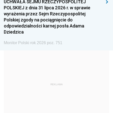
UCHWAŁA SEJMU RZECZYPOSPOLITEJ
1996
1995
1994
POLSKIEJ z dnia 31 lipca 2026 r. w sprawie
1993
1992
1991
wyrażenia przez Sejm Rzeczypospolitej
Polskiej zgody na pociągnięcie do
1990
1989
1988
odpowiedzialności karnej posła Adama
1987
1986
1985
Dziedzica
1984
1983
1982
Monitor Polski rok 2026 poz. 751
1981
1980
1979
1978
1977
1976
1975
1974
1973
1972
1971
1970
1969
1968
1967
REKLAMA
1966
1965
1964
1963
1962
1961
1960
1959
1958