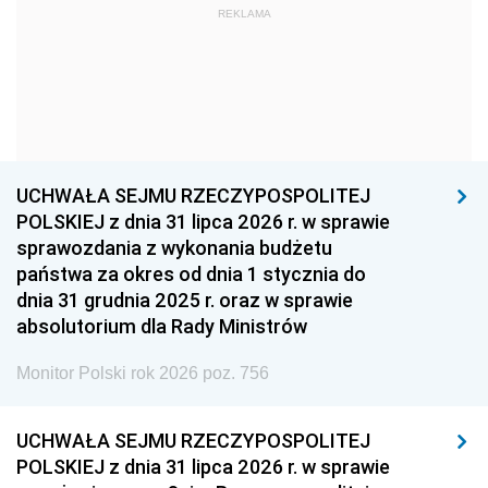
REKLAMA
1960
1959
1958
1957
1956
1955
1954
1953
1952
1951
1950
1949
1948
1947
1946
UCHWAŁA SEJMU RZECZYPOSPOLITEJ
1939
1938
1937
POLSKIEJ z dnia 31 lipca 2026 r. w sprawie
sprawozdania z wykonania budżetu
1936
1930
państwa za okres od dnia 1 stycznia do
dnia 31 grudnia 2025 r. oraz w sprawie
absolutorium dla Rady Ministrów
Monitor Polski rok 2026 poz. 756
UCHWAŁA SEJMU RZECZYPOSPOLITEJ
POLSKIEJ z dnia 31 lipca 2026 r. w sprawie