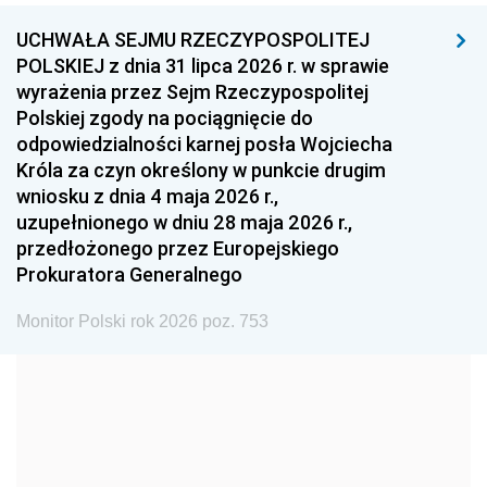
UCHWAŁA SEJMU RZECZYPOSPOLITEJ
1996
1995
1994
POLSKIEJ z dnia 31 lipca 2026 r. w sprawie
1993
1992
1991
wyrażenia przez Sejm Rzeczypospolitej
Polskiej zgody na pociągnięcie do
1990
1989
1988
odpowiedzialności karnej posła Wojciecha
1987
1986
1985
Króla za czyn określony w punkcie drugim
wniosku z dnia 4 maja 2026 r.,
1984
1983
1982
uzupełnionego w dniu 28 maja 2026 r.,
1981
1980
1979
przedłożonego przez Europejskiego
Prokuratora Generalnego
1978
1977
1976
1975
1974
1973
Monitor Polski rok 2026 poz. 753
1972
1971
1970
1969
1968
1967
1966
1965
1964
1963
1962
1961