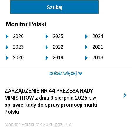
Monitor Polski
2026
2025
2024
2023
2022
2021
2020
2019
2018
2017
2016
2015
pokaż więcej
2014
2013
2012
2011
2010
2009
ZARZĄDZENIE NR 44 PREZESA RADY
MINISTRÓW z dnia 3 sierpnia 2026 r. w
2008
2007
2006
sprawie Rady do spraw promocji marki
2005
2004
2003
Polski
2002
2001
2000
Monitor Polski rok 2026 poz. 755
1999
1998
1997