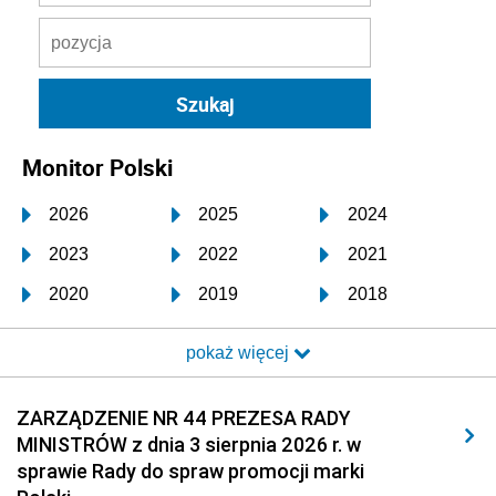
Monitor Polski
2026
2025
2024
2023
2022
2021
2020
2019
2018
2017
2016
2015
pokaż więcej
2014
2013
2012
2011
2010
2009
ZARZĄDZENIE NR 44 PREZESA RADY
MINISTRÓW z dnia 3 sierpnia 2026 r. w
2008
2007
2006
sprawie Rady do spraw promocji marki
2005
2004
2003