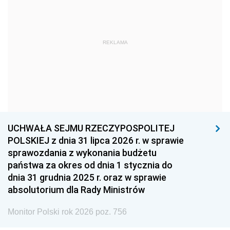
1966
1965
1964
1963
1962
1961
REKLAMA
1960
1959
1958
1957
1956
1955
1954
1953
1952
1951
1950
1949
1948
1947
1946
UCHWAŁA SEJMU RZECZYPOSPOLITEJ
1939
1938
1937
POLSKIEJ z dnia 31 lipca 2026 r. w sprawie
sprawozdania z wykonania budżetu
1936
1930
państwa za okres od dnia 1 stycznia do
dnia 31 grudnia 2025 r. oraz w sprawie
absolutorium dla Rady Ministrów
Monitor Polski rok 2026 poz. 756