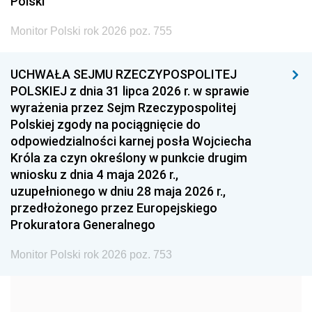
Polski
2002
2001
2000
Monitor Polski rok 2026 poz. 755
1999
1998
1997
UCHWAŁA SEJMU RZECZYPOSPOLITEJ
1996
1995
1994
POLSKIEJ z dnia 31 lipca 2026 r. w sprawie
1993
1992
1991
wyrażenia przez Sejm Rzeczypospolitej
Polskiej zgody na pociągnięcie do
1990
1989
1988
odpowiedzialności karnej posła Wojciecha
1987
1986
1985
Króla za czyn określony w punkcie drugim
wniosku z dnia 4 maja 2026 r.,
1984
1983
1982
uzupełnionego w dniu 28 maja 2026 r.,
1981
1980
1979
przedłożonego przez Europejskiego
Prokuratora Generalnego
1978
1977
1976
1975
1974
1973
Monitor Polski rok 2026 poz. 753
1972
1971
1970
1969
1968
1967