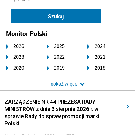
Monitor Polski
2026
2025
2024
2023
2022
2021
2020
2019
2018
2017
2016
2015
pokaż więcej
2014
2013
2012
2011
2010
2009
ZARZĄDZENIE NR 44 PREZESA RADY
MINISTRÓW z dnia 3 sierpnia 2026 r. w
2008
2007
2006
sprawie Rady do spraw promocji marki
2005
2004
2003
Polski
2002
2001
2000