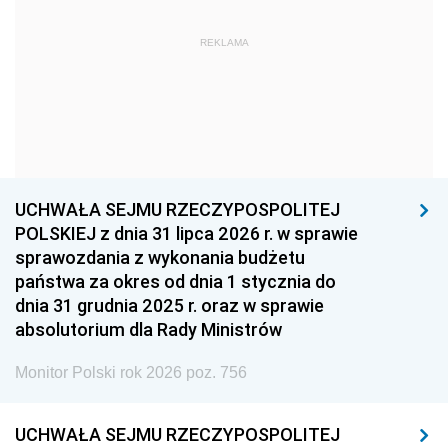
1963
1962
1961
REKLAMA
1960
1959
1958
1957
1956
1955
1954
1953
1952
1951
1950
1949
1948
1947
1946
UCHWAŁA SEJMU RZECZYPOSPOLITEJ
1939
1938
1937
POLSKIEJ z dnia 31 lipca 2026 r. w sprawie
sprawozdania z wykonania budżetu
1936
1930
państwa za okres od dnia 1 stycznia do
dnia 31 grudnia 2025 r. oraz w sprawie
absolutorium dla Rady Ministrów
Monitor Polski rok 2026 poz. 756
UCHWAŁA SEJMU RZECZYPOSPOLITEJ