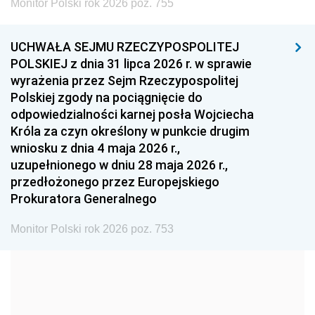
Monitor Polski rok 2026 poz. 755
1999
1998
1997
UCHWAŁA SEJMU RZECZYPOSPOLITEJ
1996
1995
1994
POLSKIEJ z dnia 31 lipca 2026 r. w sprawie
1993
1992
1991
wyrażenia przez Sejm Rzeczypospolitej
Polskiej zgody na pociągnięcie do
1990
1989
1988
odpowiedzialności karnej posła Wojciecha
1987
1986
1985
Króla za czyn określony w punkcie drugim
wniosku z dnia 4 maja 2026 r.,
1984
1983
1982
uzupełnionego w dniu 28 maja 2026 r.,
1981
1980
1979
przedłożonego przez Europejskiego
Prokuratora Generalnego
1978
1977
1976
1975
1974
1973
Monitor Polski rok 2026 poz. 753
1972
1971
1970
1969
1968
1967
1966
1965
1964