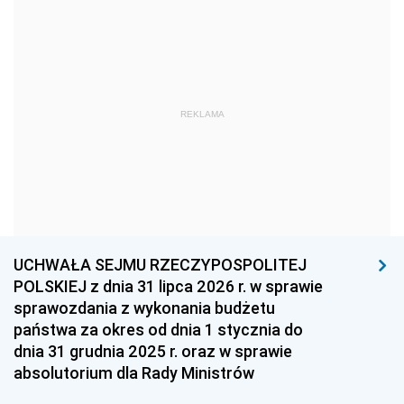
1978
1977
1976
1975
1974
1973
1972
1971
1970
1969
1968
1967
REKLAMA
1966
1965
1964
1963
1962
1961
1960
1959
1958
1957
1956
1955
UCHWAŁA SEJMU RZECZYPOSPOLITEJ
1954
1953
1952
POLSKIEJ z dnia 31 lipca 2026 r. w sprawie
1951
1950
1949
sprawozdania z wykonania budżetu
państwa za okres od dnia 1 stycznia do
1948
1947
1946
dnia 31 grudnia 2025 r. oraz w sprawie
1939
1938
1937
absolutorium dla Rady Ministrów
1936
1930