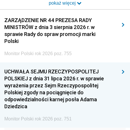
pokaż więcej
2014
2013
2012
2011
2010
2009
ZARZĄDZENIE NR 44 PREZESA RADY
MINISTRÓW z dnia 3 sierpnia 2026 r. w
2008
2007
2006
sprawie Rady do spraw promocji marki
2005
2004
2003
Polski
2002
2001
2000
Monitor Polski rok 2026 poz. 755
1999
1998
1997
UCHWAŁA SEJMU RZECZYPOSPOLITEJ
1996
1995
1994
POLSKIEJ z dnia 31 lipca 2026 r. w sprawie
1993
1992
1991
wyrażenia przez Sejm Rzeczypospolitej
Polskiej zgody na pociągnięcie do
1990
1989
1988
odpowiedzialności karnej posła Adama
1987
1986
1985
Dziedzica
1984
1983
1982
Monitor Polski rok 2026 poz. 751
1981
1980
1979