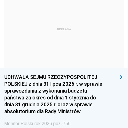
1969
1968
1967
1966
1965
1964
1963
1962
1961
REKLAMA
1960
1959
1958
1957
1956
1955
1954
1953
1952
1951
1950
1949
1948
1947
1946
UCHWAŁA SEJMU RZECZYPOSPOLITEJ
1939
1938
1937
POLSKIEJ z dnia 31 lipca 2026 r. w sprawie
sprawozdania z wykonania budżetu
1936
1930
państwa za okres od dnia 1 stycznia do
dnia 31 grudnia 2025 r. oraz w sprawie
absolutorium dla Rady Ministrów
Monitor Polski rok 2026 poz. 756