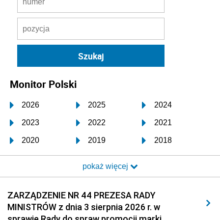
Monitor Polski
2026
2025
2024
2023
2022
2021
2020
2019
2018
2017
2016
2015
pokaż więcej
2014
2013
2012
2011
2010
2009
ZARZĄDZENIE NR 44 PREZESA RADY
MINISTRÓW z dnia 3 sierpnia 2026 r. w
2008
2007
2006
sprawie Rady do spraw promocji marki