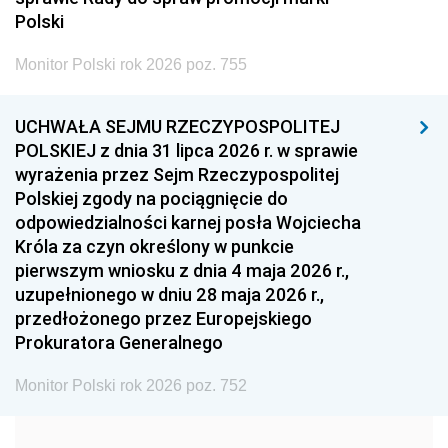
2005
2004
2003
Polski
2002
2001
2000
Monitor Polski rok 2026 poz. 755
1999
1998
1997
UCHWAŁA SEJMU RZECZYPOSPOLITEJ
1996
1995
1994
POLSKIEJ z dnia 31 lipca 2026 r. w sprawie
1993
1992
1991
wyrażenia przez Sejm Rzeczypospolitej
Polskiej zgody na pociągnięcie do
1990
1989
1988
odpowiedzialności karnej posła Wojciecha
1987
1986
1985
Króla za czyn określony w punkcie
pierwszym wniosku z dnia 4 maja 2026 r.,
1984
1983
1982
uzupełnionego w dniu 28 maja 2026 r.,
1981
1980
1979
przedłożonego przez Europejskiego
Prokuratora Generalnego
1978
1977
1976
1975
1974
1973
Monitor Polski rok 2026 poz. 752
1972
1971
1970