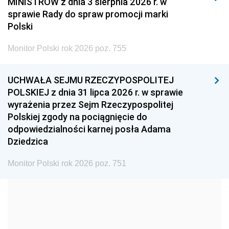
MINISTRÓW z dnia 3 sierpnia 2026 r. w
2008
2007
2006
sprawie Rady do spraw promocji marki
2005
2004
2003
Polski
2002
2001
2000
Monitor Polski rok 2026 poz. 755
1999
1998
1997
UCHWAŁA SEJMU RZECZYPOSPOLITEJ
1996
1995
1994
POLSKIEJ z dnia 31 lipca 2026 r. w sprawie
1993
1992
1991
wyrażenia przez Sejm Rzeczypospolitej
Polskiej zgody na pociągnięcie do
1990
1989
1988
odpowiedzialności karnej posła Adama
1987
1986
1985
Dziedzica
1984
1983
1982
Monitor Polski rok 2026 poz. 751
1981
1980
1979
1978
1977
1976
1975
1974
1973
1972
1971
1970