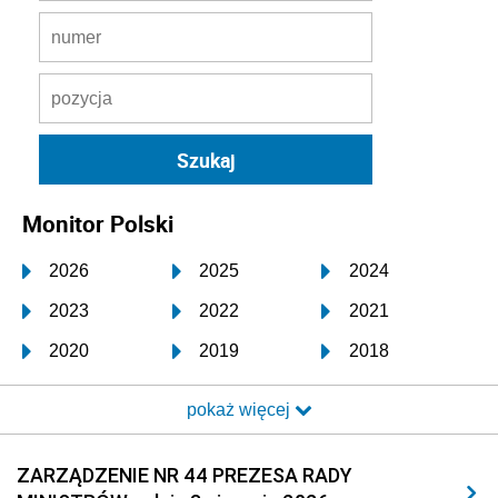
Monitor Polski
2026
2025
2024
2023
2022
2021
2020
2019
2018
2017
2016
2015
pokaż więcej
2014
2013
2012
2011
2010
2009
ZARZĄDZENIE NR 44 PREZESA RADY