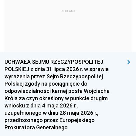
1969
1968
1967
REKLAMA
1966
1965
1964
1963
1962
1961
1960
1959
1958
1957
1956
1955
UCHWAŁA SEJMU RZECZYPOSPOLITEJ
1954
1953
1952
POLSKIEJ z dnia 31 lipca 2026 r. w sprawie
1951
1950
1949
wyrażenia przez Sejm Rzeczypospolitej
Polskiej zgody na pociągnięcie do
1948
1947
1946
odpowiedzialności karnej posła Wojciecha
1939
1938
1937
Króla za czyn określony w punkcie drugim
wniosku z dnia 4 maja 2026 r.,
1936
1930
uzupełnionego w dniu 28 maja 2026 r.,
przedłożonego przez Europejskiego
Prokuratora Generalnego