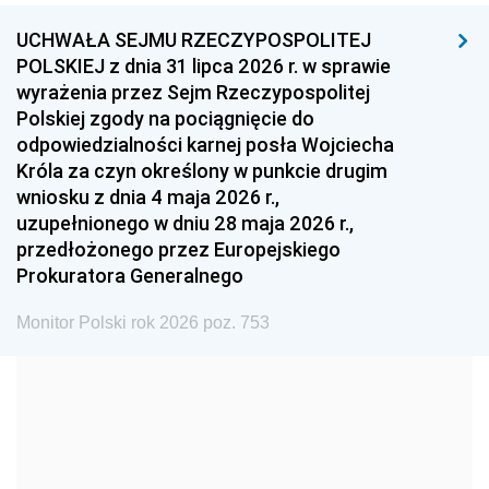
UCHWAŁA SEJMU RZECZYPOSPOLITEJ
1996
1995
1994
POLSKIEJ z dnia 31 lipca 2026 r. w sprawie
1993
1992
1991
wyrażenia przez Sejm Rzeczypospolitej
Polskiej zgody na pociągnięcie do
1990
1989
1988
odpowiedzialności karnej posła Wojciecha
1987
1986
1985
Króla za czyn określony w punkcie drugim
wniosku z dnia 4 maja 2026 r.,
1984
1983
1982
uzupełnionego w dniu 28 maja 2026 r.,
1981
1980
1979
przedłożonego przez Europejskiego
Prokuratora Generalnego
1978
1977
1976
1975
1974
1973
Monitor Polski rok 2026 poz. 753
1972
1971
1970
1969
1968
1967
1966
1965
1964
1963
1962
1961