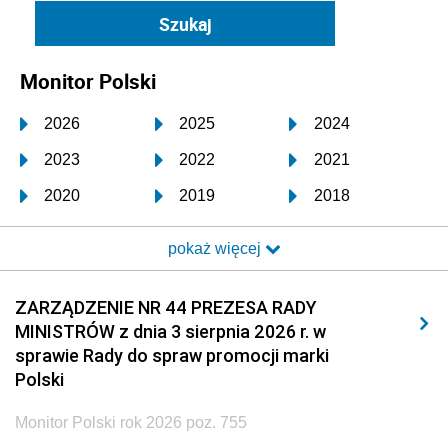
Monitor Polski
2026
2025
2024
2023
2022
2021
2020
2019
2018
2017
2016
2015
pokaż więcej
2014
2013
2012
2011
2010
2009
ZARZĄDZENIE NR 44 PREZESA RADY
MINISTRÓW z dnia 3 sierpnia 2026 r. w
2008
2007
2006
sprawie Rady do spraw promocji marki
2005
2004
2003
Polski
2002
2001
2000
Monitor Polski rok 2026 poz. 755
1999
1998
1997