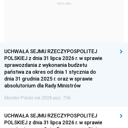
REKLAMA
1960
1959
1958
1957
1956
1955
1954
1953
1952
1951
1950
1949
1948
1947
1946
UCHWAŁA SEJMU RZECZYPOSPOLITEJ
1939
1938
1937
POLSKIEJ z dnia 31 lipca 2026 r. w sprawie
sprawozdania z wykonania budżetu
1936
1930
państwa za okres od dnia 1 stycznia do
dnia 31 grudnia 2025 r. oraz w sprawie
absolutorium dla Rady Ministrów
Monitor Polski rok 2026 poz. 756
UCHWAŁA SEJMU RZECZYPOSPOLITEJ
POLSKIEJ z dnia 31 lipca 2026 r. w sprawie