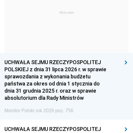
1963
1962
1961
REKLAMA
1960
1959
1958
1957
1956
1955
1954
1953
1952
1951
1950
1949
1948
1947
1946
UCHWAŁA SEJMU RZECZYPOSPOLITEJ
1939
1938
1937
POLSKIEJ z dnia 31 lipca 2026 r. w sprawie
sprawozdania z wykonania budżetu
1936
1930
państwa za okres od dnia 1 stycznia do
dnia 31 grudnia 2025 r. oraz w sprawie
absolutorium dla Rady Ministrów
Monitor Polski rok 2026 poz. 756
UCHWAŁA SEJMU RZECZYPOSPOLITEJ