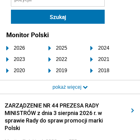
Monitor Polski
2026
2025
2024
2023
2022
2021
2020
2019
2018
2017
2016
2015
pokaż więcej
2014
2013
2012
2011
2010
2009
ZARZĄDZENIE NR 44 PREZESA RADY
MINISTRÓW z dnia 3 sierpnia 2026 r. w
2008
2007
2006
sprawie Rady do spraw promocji marki
2005
2004
2003
Polski
2002
2001
2000