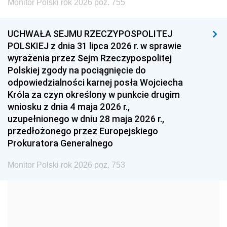
Monitor Polski rok 2026 poz. 755
1999
1998
1997
UCHWAŁA SEJMU RZECZYPOSPOLITEJ
1996
1995
1994
POLSKIEJ z dnia 31 lipca 2026 r. w sprawie
1993
1992
1991
wyrażenia przez Sejm Rzeczypospolitej
Polskiej zgody na pociągnięcie do
1990
1989
1988
odpowiedzialności karnej posła Wojciecha
1987
1986
1985
Króla za czyn określony w punkcie drugim
wniosku z dnia 4 maja 2026 r.,
1984
1983
1982
uzupełnionego w dniu 28 maja 2026 r.,
1981
1980
1979
przedłożonego przez Europejskiego
Prokuratora Generalnego
1978
1977
1976
1975
1974
1973
Monitor Polski rok 2026 poz. 753
1972
1971
1970
1969
1968
1967
1966
1965
1964