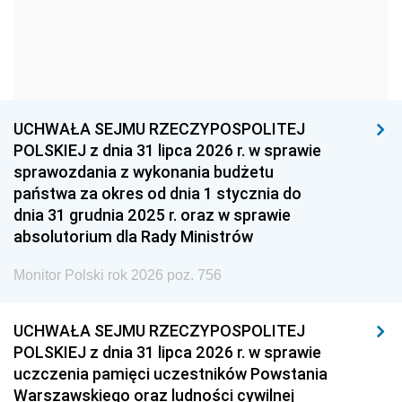
1966
1965
1964
1963
1962
1961
1960
1959
1958
1957
1956
1955
UCHWAŁA SEJMU RZECZYPOSPOLITEJ
1954
1953
1952
POLSKIEJ z dnia 31 lipca 2026 r. w sprawie
1951
1950
1949
sprawozdania z wykonania budżetu
państwa za okres od dnia 1 stycznia do
1948
1947
1946
dnia 31 grudnia 2025 r. oraz w sprawie
1939
1938
1937
absolutorium dla Rady Ministrów
1936
1930
Monitor Polski rok 2026 poz. 756
UCHWAŁA SEJMU RZECZYPOSPOLITEJ
POLSKIEJ z dnia 31 lipca 2026 r. w sprawie
uczczenia pamięci uczestników Powstania
Warszawskiego oraz ludności cywilnej