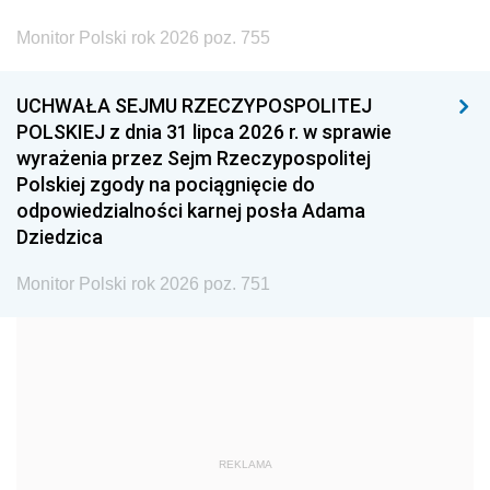
2002
2001
2000
Monitor Polski rok 2026 poz. 755
1999
1998
1997
UCHWAŁA SEJMU RZECZYPOSPOLITEJ
1996
1995
1994
POLSKIEJ z dnia 31 lipca 2026 r. w sprawie
1993
1992
1991
wyrażenia przez Sejm Rzeczypospolitej
Polskiej zgody na pociągnięcie do
1990
1989
1988
odpowiedzialności karnej posła Adama
1987
1986
1985
Dziedzica
1984
1983
1982
Monitor Polski rok 2026 poz. 751
1981
1980
1979
1978
1977
1976
1975
1974
1973
1972
1971
1970
1969
1968
1967
REKLAMA