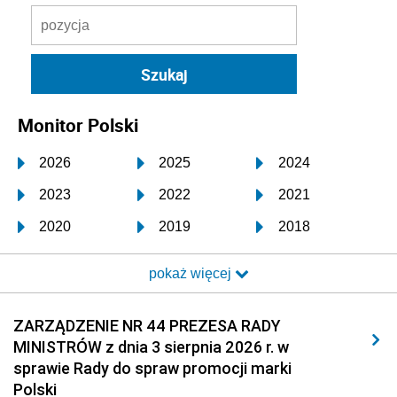
Monitor Polski
2026
2025
2024
2023
2022
2021
2020
2019
2018
2017
2016
2015
pokaż więcej
2014
2013
2012
2011
2010
2009
ZARZĄDZENIE NR 44 PREZESA RADY
MINISTRÓW z dnia 3 sierpnia 2026 r. w
2008
2007
2006
sprawie Rady do spraw promocji marki
2005
2004
2003
Polski