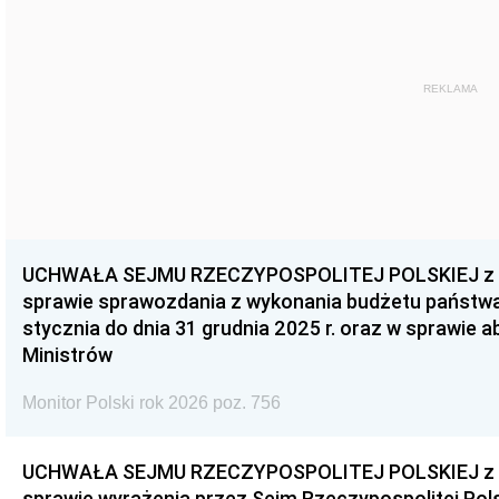
REKLAMA
UCHWAŁA SEJMU RZECZYPOSPOLITEJ POLSKIEJ z dnia
sprawie sprawozdania z wykonania budżetu państwa 
stycznia do dnia 31 grudnia 2025 r. oraz w sprawie 
Ministrów
Monitor Polski rok 2026 poz. 756
UCHWAŁA SEJMU RZECZYPOSPOLITEJ POLSKIEJ z dnia
sprawie wyrażenia przez Sejm Rzeczypospolitej Pols