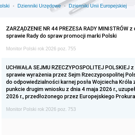
olski
Dzienniki Urzędowe
Dzienniki Unii Europejskiej
ZARZĄDZENIE NR 44 PREZESA RADY MINISTRÓW z dnia
sprawie Rady do spraw promocji marki Polski
Monitor Polski rok 2026 poz. 755
UCHWAŁA SEJMU RZECZYPOSPOLITEJ POLSKIEJ z dnia
sprawie wyrażenia przez Sejm Rzeczypospolitej Pols
do odpowiedzialności karnej posła Wojciecha Króla 
punkcie drugim wniosku z dnia 4 maja 2026 r., uzupe
2026 r., przedłożonego przez Europejskiego Prokur
Monitor Polski rok 2026 poz. 753