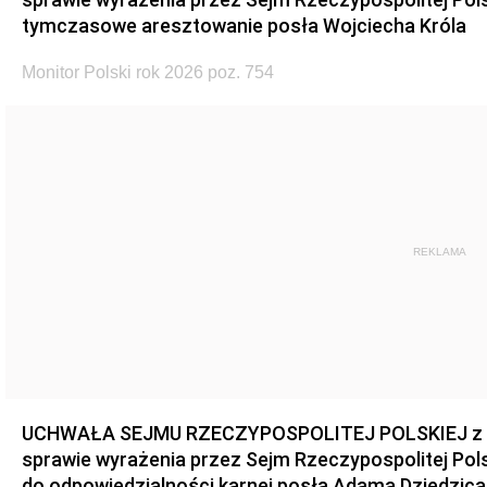
tymczasowe aresztowanie posła Wojciecha Króla
Monitor Polski rok 2026 poz. 754
REKLAMA
UCHWAŁA SEJMU RZECZYPOSPOLITEJ POLSKIEJ z dnia
sprawie wyrażenia przez Sejm Rzeczypospolitej Pols
do odpowiedzialności karnej posła Adama Dziedzica