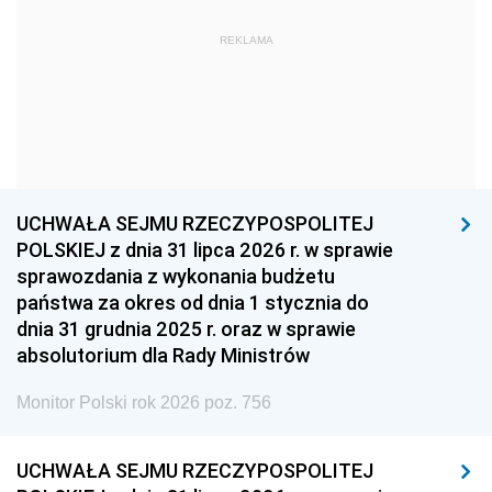
1969
1968
1967
REKLAMA
1966
1965
1964
1963
1962
1961
1960
1959
1958
1957
1956
1955
UCHWAŁA SEJMU RZECZYPOSPOLITEJ
1954
1953
1952
POLSKIEJ z dnia 31 lipca 2026 r. w sprawie
1951
1950
1949
sprawozdania z wykonania budżetu
państwa za okres od dnia 1 stycznia do
1948
1947
1946
dnia 31 grudnia 2025 r. oraz w sprawie
1939
1938
1937
absolutorium dla Rady Ministrów
1936
1930
Monitor Polski rok 2026 poz. 756
UCHWAŁA SEJMU RZECZYPOSPOLITEJ