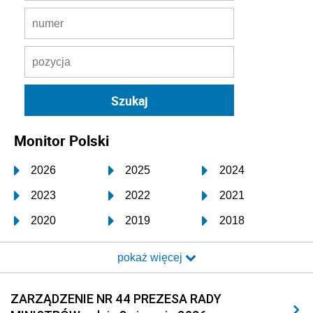
Monitor Polski
2026
2025
2024
2023
2022
2021
2020
2019
2018
2017
2016
2015
pokaż więcej
2014
2013
2012
2011
2010
2009
ZARZĄDZENIE NR 44 PREZESA RADY