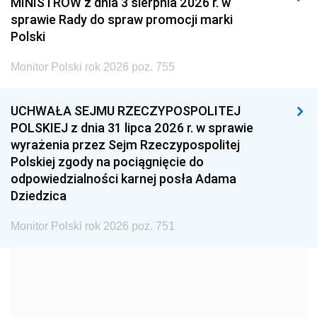
MINISTRÓW z dnia 3 sierpnia 2026 r. w
2008
2007
2006
sprawie Rady do spraw promocji marki
2005
2004
2003
Polski
2002
2001
2000
Monitor Polski rok 2026 poz. 755
1999
1998
1997
UCHWAŁA SEJMU RZECZYPOSPOLITEJ
1996
1995
1994
POLSKIEJ z dnia 31 lipca 2026 r. w sprawie
1993
1992
1991
wyrażenia przez Sejm Rzeczypospolitej
Polskiej zgody na pociągnięcie do
1990
1989
1988
odpowiedzialności karnej posła Adama
1987
1986
1985
Dziedzica
1984
1983
1982
Monitor Polski rok 2026 poz. 751
1981
1980
1979
1978
1977
1976
1975
1974
1973
1972
1971
1970