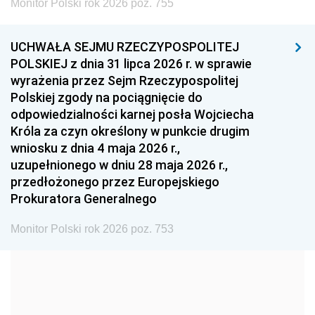
Monitor Polski rok 2026 poz. 755
1999
1998
1997
UCHWAŁA SEJMU RZECZYPOSPOLITEJ
1996
1995
1994
POLSKIEJ z dnia 31 lipca 2026 r. w sprawie
1993
1992
1991
wyrażenia przez Sejm Rzeczypospolitej
Polskiej zgody na pociągnięcie do
1990
1989
1988
odpowiedzialności karnej posła Wojciecha
1987
1986
1985
Króla za czyn określony w punkcie drugim
wniosku z dnia 4 maja 2026 r.,
1984
1983
1982
uzupełnionego w dniu 28 maja 2026 r.,
1981
1980
1979
przedłożonego przez Europejskiego
Prokuratora Generalnego
1978
1977
1976
1975
1974
1973
Monitor Polski rok 2026 poz. 753
1972
1971
1970
1969
1968
1967
1966
1965
1964