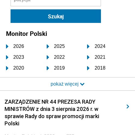
Monitor Polski
2026
2025
2024
2023
2022
2021
2020
2019
2018
2017
2016
2015
pokaż więcej
2014
2013
2012
2011
2010
2009
ZARZĄDZENIE NR 44 PREZESA RADY
MINISTRÓW z dnia 3 sierpnia 2026 r. w
2008
2007
2006
sprawie Rady do spraw promocji marki
2005
2004
2003
Polski
2002
2001
2000