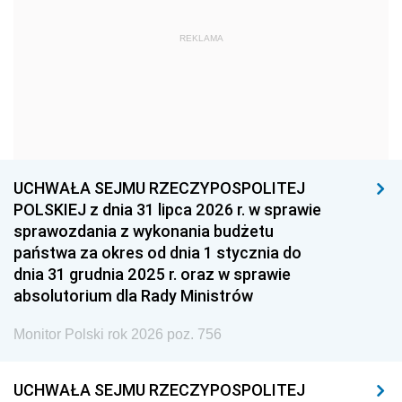
1963
1962
1961
REKLAMA
1960
1959
1958
1957
1956
1955
1954
1953
1952
1951
1950
1949
1948
1947
1946
UCHWAŁA SEJMU RZECZYPOSPOLITEJ
1939
1938
1937
POLSKIEJ z dnia 31 lipca 2026 r. w sprawie
sprawozdania z wykonania budżetu
1936
1930
państwa za okres od dnia 1 stycznia do
dnia 31 grudnia 2025 r. oraz w sprawie
absolutorium dla Rady Ministrów
Monitor Polski rok 2026 poz. 756
UCHWAŁA SEJMU RZECZYPOSPOLITEJ