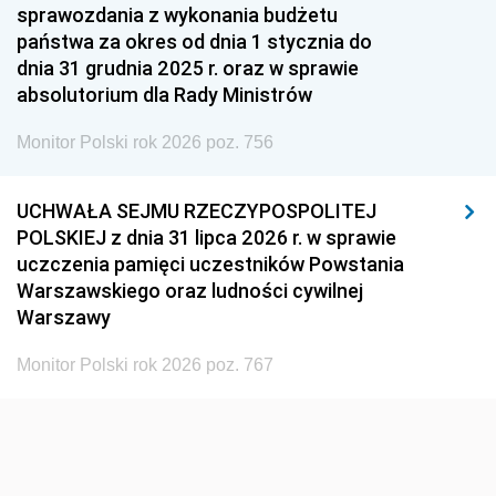
1951
1950
1949
sprawozdania z wykonania budżetu
państwa za okres od dnia 1 stycznia do
1948
1947
1946
dnia 31 grudnia 2025 r. oraz w sprawie
1939
1938
1937
absolutorium dla Rady Ministrów
1936
1930
Monitor Polski rok 2026 poz. 756
UCHWAŁA SEJMU RZECZYPOSPOLITEJ
POLSKIEJ z dnia 31 lipca 2026 r. w sprawie
uczczenia pamięci uczestników Powstania
Warszawskiego oraz ludności cywilnej
Warszawy
Monitor Polski rok 2026 poz. 767