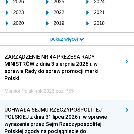
2026
2025
2024
2023
2022
2021
2020
2019
2018
2017
2016
2015
pokaż więcej
2014
2013
2012
2011
2010
2009
ZARZĄDZENIE NR 44 PREZESA RADY
MINISTRÓW z dnia 3 sierpnia 2026 r. w
2008
2007
2006
sprawie Rady do spraw promocji marki
2005
2004
2003
Polski
2002
2001
2000
Monitor Polski rok 2026 poz. 755
1999
1998
1997
UCHWAŁA SEJMU RZECZYPOSPOLITEJ
1996
1995
1994
POLSKIEJ z dnia 31 lipca 2026 r. w sprawie
1993
1992
1991
wyrażenia przez Sejm Rzeczypospolitej
Polskiej zgody na pociągnięcie do
1990
1989
1988