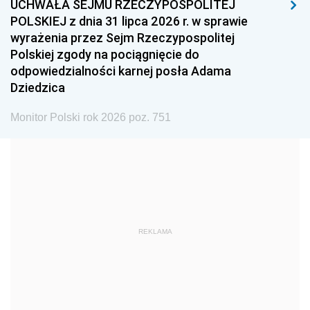
UCHWAŁA SEJMU RZECZYPOSPOLITEJ
1996
1995
1994
POLSKIEJ z dnia 31 lipca 2026 r. w sprawie
1993
1992
1991
wyrażenia przez Sejm Rzeczypospolitej
Polskiej zgody na pociągnięcie do
1990
1989
1988
odpowiedzialności karnej posła Adama
1987
1986
1985
Dziedzica
1984
1983
1982
Monitor Polski rok 2026 poz. 751
1981
1980
1979
1978
1977
1976
1975
1974
1973
1972
1971
1970
1969
1968
1967
REKLAMA
1966
1965
1964
1963
1962
1961
1960
1959
1958