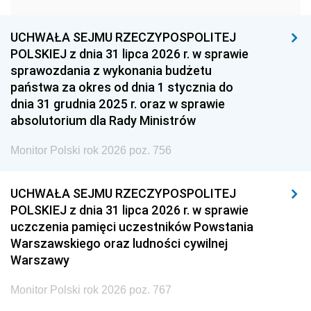
1957
1956
1955
UCHWAŁA SEJMU RZECZYPOSPOLITEJ
1954
1953
1952
POLSKIEJ z dnia 31 lipca 2026 r. w sprawie
1951
1950
1949
sprawozdania z wykonania budżetu
państwa za okres od dnia 1 stycznia do
1948
1947
1946
dnia 31 grudnia 2025 r. oraz w sprawie
1939
1938
1937
absolutorium dla Rady Ministrów
1936
1930
Monitor Polski rok 2026 poz. 756
UCHWAŁA SEJMU RZECZYPOSPOLITEJ
POLSKIEJ z dnia 31 lipca 2026 r. w sprawie
uczczenia pamięci uczestników Powstania
Warszawskiego oraz ludności cywilnej
Warszawy
Monitor Polski rok 2026 poz. 767