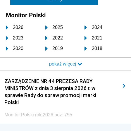
Monitor Polski
2026
2025
2024
2023
2022
2021
2020
2019
2018
2017
2016
2015
pokaż więcej
2014
2013
2012
2011
2010
2009
ZARZĄDZENIE NR 44 PREZESA RADY
MINISTRÓW z dnia 3 sierpnia 2026 r. w
2008
2007
2006
sprawie Rady do spraw promocji marki
2005
2004
2003
Polski
2002
2001
2000
Monitor Polski rok 2026 poz. 755
1999
1998
1997