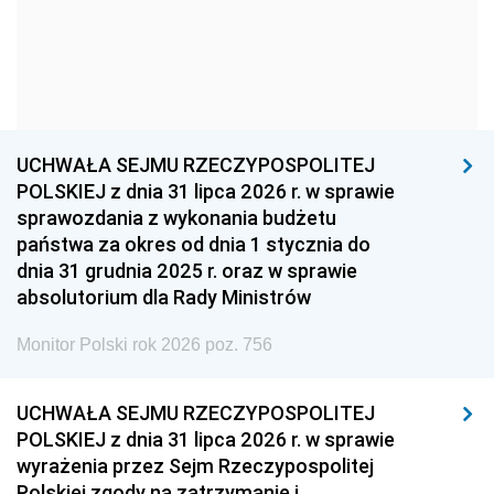
1957
1956
1955
1954
1953
1952
1951
1950
1949
1948
1947
1946
UCHWAŁA SEJMU RZECZYPOSPOLITEJ
1939
1938
1937
POLSKIEJ z dnia 31 lipca 2026 r. w sprawie
sprawozdania z wykonania budżetu
1936
1930
państwa za okres od dnia 1 stycznia do
dnia 31 grudnia 2025 r. oraz w sprawie
absolutorium dla Rady Ministrów
Monitor Polski rok 2026 poz. 756
UCHWAŁA SEJMU RZECZYPOSPOLITEJ
POLSKIEJ z dnia 31 lipca 2026 r. w sprawie
wyrażenia przez Sejm Rzeczypospolitej
Polskiej zgody na zatrzymanie i