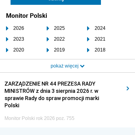
Monitor Polski
2026
2025
2024
2023
2022
2021
2020
2019
2018
2017
2016
2015
pokaż więcej
2014
2013
2012
2011
2010
2009
ZARZĄDZENIE NR 44 PREZESA RADY
MINISTRÓW z dnia 3 sierpnia 2026 r. w
2008
2007
2006
sprawie Rady do spraw promocji marki
2005
2004
2003
Polski
2002
2001
2000
Monitor Polski rok 2026 poz. 755
1999
1998
1997