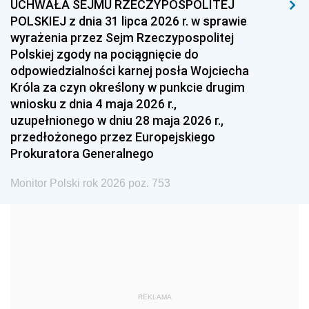
UCHWAŁA SEJMU RZECZYPOSPOLITEJ
1996
1995
1994
POLSKIEJ z dnia 31 lipca 2026 r. w sprawie
1993
1992
1991
wyrażenia przez Sejm Rzeczypospolitej
Polskiej zgody na pociągnięcie do
1990
1989
1988
odpowiedzialności karnej posła Wojciecha
1987
1986
1985
Króla za czyn określony w punkcie drugim
wniosku z dnia 4 maja 2026 r.,
1984
1983
1982
uzupełnionego w dniu 28 maja 2026 r.,
1981
1980
1979
przedłożonego przez Europejskiego
Prokuratora Generalnego
1978
1977
1976
1975
1974
1973
Monitor Polski rok 2026 poz. 753
1972
1971
1970
1969
1968
1967
1966
1965
1964
1963
1962
1961
REKLAMA
1960
1959
1958