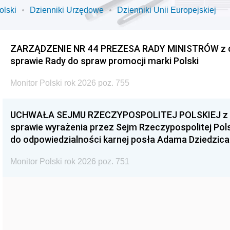
olski
Dzienniki Urzędowe
Dzienniki Unii Europejskiej
ZARZĄDZENIE NR 44 PREZESA RADY MINISTRÓW z dnia
sprawie Rady do spraw promocji marki Polski
Monitor Polski rok 2026 poz. 755
UCHWAŁA SEJMU RZECZYPOSPOLITEJ POLSKIEJ z dnia
sprawie wyrażenia przez Sejm Rzeczypospolitej Pols
do odpowiedzialności karnej posła Adama Dziedzica
Monitor Polski rok 2026 poz. 751