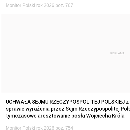
Monitor Polski rok 2026 poz. 767
REKLAMA
UCHWAŁA SEJMU RZECZYPOSPOLITEJ POLSKIEJ z dnia
sprawie wyrażenia przez Sejm Rzeczypospolitej Pols
tymczasowe aresztowanie posła Wojciecha Króla
Monitor Polski rok 2026 poz. 754