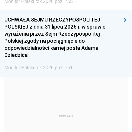
Monitor Polski rok 2026 poz. 755
1999
1998
1997
UCHWAŁA SEJMU RZECZYPOSPOLITEJ
1996
1995
1994
POLSKIEJ z dnia 31 lipca 2026 r. w sprawie
1993
1992
1991
wyrażenia przez Sejm Rzeczypospolitej
Polskiej zgody na pociągnięcie do
1990
1989
1988
odpowiedzialności karnej posła Adama
1987
1986
1985
Dziedzica
1984
1983
1982
Monitor Polski rok 2026 poz. 751
1981
1980
1979
1978
1977
1976
1975
1974
1973
1972
1971
1970
1969
1968
1967
REKLAMA
1966
1965
1964