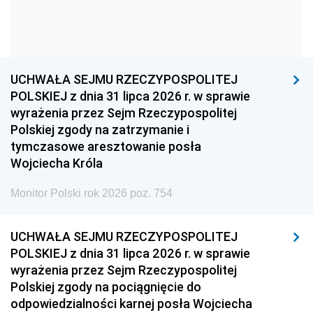
1963
1962
1961
1960
1959
1958
1957
1956
1955
UCHWAŁA SEJMU RZECZYPOSPOLITEJ
1954
1953
1952
POLSKIEJ z dnia 31 lipca 2026 r. w sprawie
1951
1950
1949
wyrażenia przez Sejm Rzeczypospolitej
Polskiej zgody na zatrzymanie i
1948
1947
1946
tymczasowe aresztowanie posła
1939
1938
1937
Wojciecha Króla
1936
1930
Monitor Polski rok 2026 poz. 754
UCHWAŁA SEJMU RZECZYPOSPOLITEJ
POLSKIEJ z dnia 31 lipca 2026 r. w sprawie
wyrażenia przez Sejm Rzeczypospolitej
Polskiej zgody na pociągnięcie do
odpowiedzialności karnej posła Wojciecha