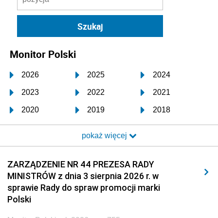
Monitor Polski
2026
2025
2024
2023
2022
2021
2020
2019
2018
2017
2016
2015
pokaż więcej
2014
2013
2012
2011
2010
2009
ZARZĄDZENIE NR 44 PREZESA RADY
MINISTRÓW z dnia 3 sierpnia 2026 r. w
2008
2007
2006
sprawie Rady do spraw promocji marki
2005
2004
2003
Polski
2002
2001
2000