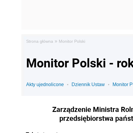
»
Strona główna
Monitor Polski
Monitor Polski - ro
Akty ujednolicone
Dziennik Ustaw
Monitor P
Zarządzenie Ministra Roln
przedsiębiorstwa pańs