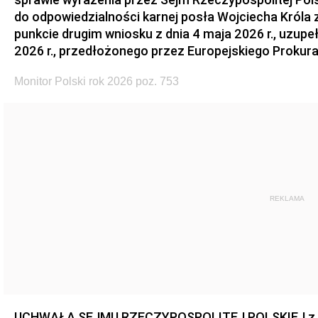
do odpowiedzialności karnej posła Wojciecha Króla 
punkcie drugim wniosku z dnia 4 maja 2026 r., uzupe
2026 r., przedłożonego przez Europejskiego Prokur
Monitor Polski rok 2026 poz. 753
REKLAMA
UCHWAŁA SEJMU RZECZYPOSPOLITEJ POLSKIEJ z dnia