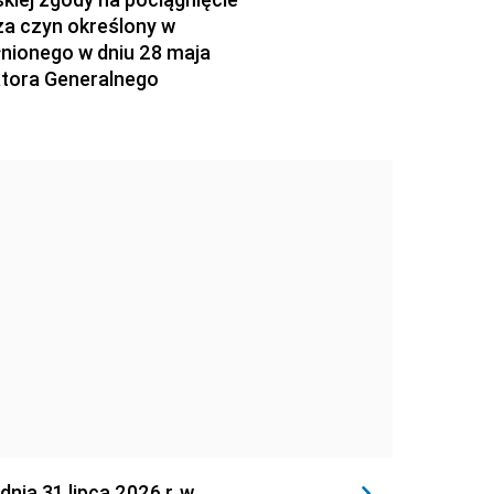
za czyn określony w
łnionego w dniu 28 maja
atora Generalnego
 31 lipca 2026 r. w