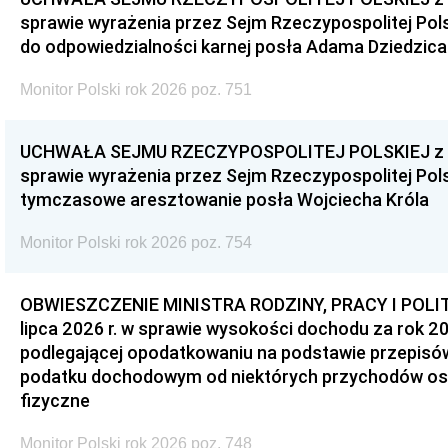
sprawie wyrażenia przez Sejm Rzeczypospolitej Pols
do odpowiedzialności karnej posła Adama Dziedzica
Monitor Polski rok 2026 poz. 751
UCHWAŁA SEJMU RZECZYPOSPOLITEJ POLSKIEJ z dnia
sprawie wyrażenia przez Sejm Rzeczypospolitej Pols
tymczasowe aresztowanie posła Wojciecha Króla
Monitor Polski rok 2026 poz. 754
OBWIESZCZENIE MINISTRA RODZINY, PRACY I POLIT
lipca 2026 r. w sprawie wysokości dochodu za rok 20
podlegającej opodatkowaniu na podstawie przepis
podatku dochodowym od niektórych przychodów os
fizyczne
Monitor Polski rok 2026 poz. 748