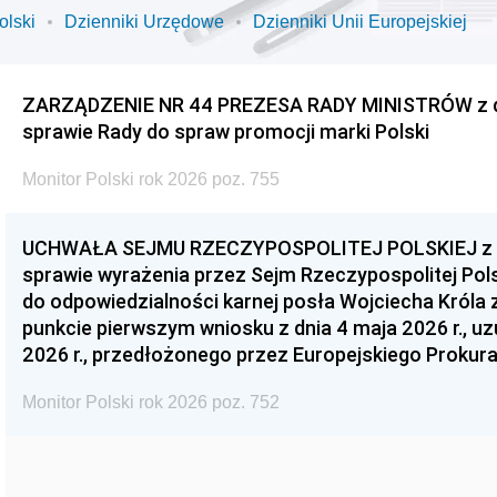
olski
Dzienniki Urzędowe
Dzienniki Unii Europejskiej
ZARZĄDZENIE NR 44 PREZESA RADY MINISTRÓW z dnia
sprawie Rady do spraw promocji marki Polski
Monitor Polski rok 2026 poz. 755
UCHWAŁA SEJMU RZECZYPOSPOLITEJ POLSKIEJ z dnia
sprawie wyrażenia przez Sejm Rzeczypospolitej Pols
do odpowiedzialności karnej posła Wojciecha Króla 
punkcie pierwszym wniosku z dnia 4 maja 2026 r., u
2026 r., przedłożonego przez Europejskiego Prokur
Monitor Polski rok 2026 poz. 752