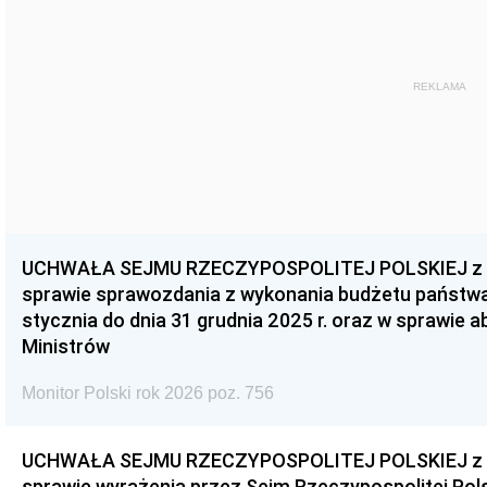
REKLAMA
UCHWAŁA SEJMU RZECZYPOSPOLITEJ POLSKIEJ z dnia
sprawie sprawozdania z wykonania budżetu państwa 
stycznia do dnia 31 grudnia 2025 r. oraz w sprawie 
Ministrów
Monitor Polski rok 2026 poz. 756
UCHWAŁA SEJMU RZECZYPOSPOLITEJ POLSKIEJ z dnia
sprawie wyrażenia przez Sejm Rzeczypospolitej Pols