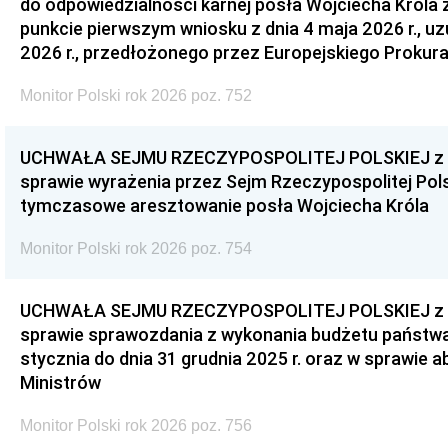
do odpowiedzialności karnej posła Wojciecha Króla 
punkcie pierwszym wniosku z dnia 4 maja 2026 r., u
2026 r., przedłożonego przez Europejskiego Prokur
Monitor Polski rok 2026 poz. 752
UCHWAŁA SEJMU RZECZYPOSPOLITEJ POLSKIEJ z dnia
sprawie wyrażenia przez Sejm Rzeczypospolitej Pols
tymczasowe aresztowanie posła Wojciecha Króla
Monitor Polski rok 2026 poz. 754
UCHWAŁA SEJMU RZECZYPOSPOLITEJ POLSKIEJ z dnia
sprawie sprawozdania z wykonania budżetu państwa 
stycznia do dnia 31 grudnia 2025 r. oraz w sprawie 
Ministrów
Monitor Polski rok 2026 poz. 756