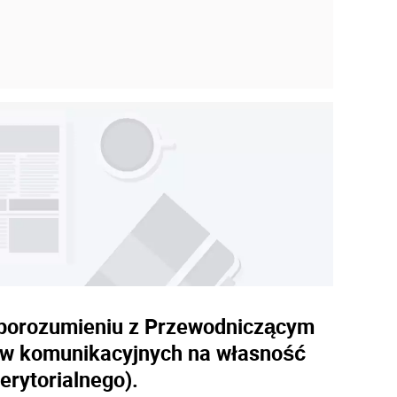
w porozumieniu z Przewodniczącym
stw komunikacyjnych na własność
rytorialnego).