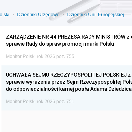
olski
Dzienniki Urzędowe
Dzienniki Unii Europejskiej
ZARZĄDZENIE NR 44 PREZESA RADY MINISTRÓW z dnia
sprawie Rady do spraw promocji marki Polski
Monitor Polski rok 2026 poz. 755
UCHWAŁA SEJMU RZECZYPOSPOLITEJ POLSKIEJ z dnia
sprawie wyrażenia przez Sejm Rzeczypospolitej Pols
do odpowiedzialności karnej posła Adama Dziedzica
Monitor Polski rok 2026 poz. 751