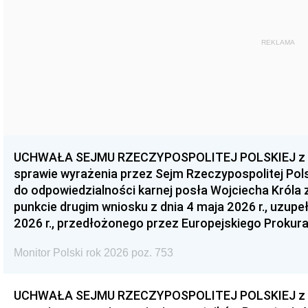
REKLAMA
UCHWAŁA SEJMU RZECZYPOSPOLITEJ POLSKIEJ z dnia
sprawie wyrażenia przez Sejm Rzeczypospolitej Pols
do odpowiedzialności karnej posła Wojciecha Króla 
punkcie drugim wniosku z dnia 4 maja 2026 r., uzupe
2026 r., przedłożonego przez Europejskiego Prokur
Monitor Polski rok 2026 poz. 753
UCHWAŁA SEJMU RZECZYPOSPOLITEJ POLSKIEJ z dnia